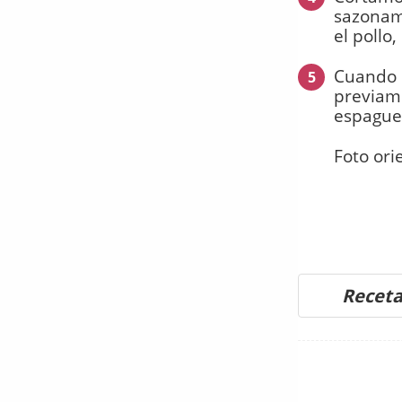
sazonamo
el pollo
Cuando e
5
previame
espaguet
Foto ori
Receta