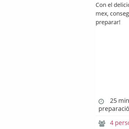
Con el delic
mex, consegu
preparar!
25 min.
preparaci
4 pers