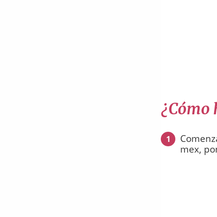
¿Cómo h
Comenza
1
mex, pon