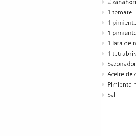
2 zanahor
1 tomate
1 pimiento
1 pimient
1 lata de 
1 tetrabri
Sazonador 
Aceite de 
Pimienta 
Sal