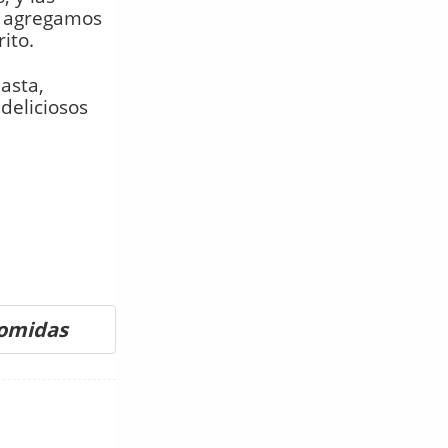
s, agregamos
ito.
asta,
deliciosos
comidas