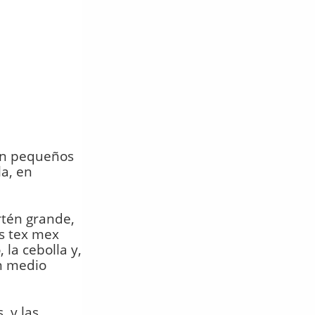
 en pequeños
la, en
rtén grande,
s tex mex
 la cebolla y,
én medio
, y las