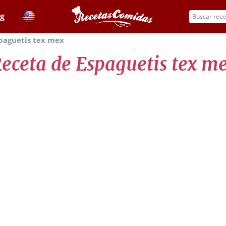
og
paguetis tex mex
eceta de Espaguetis tex m