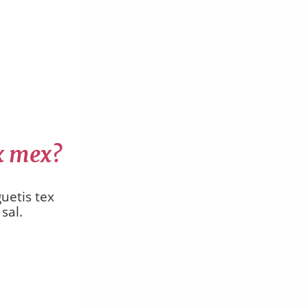
ex mex?
uetis tex
sal.