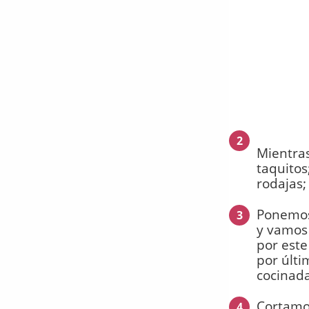
2
Mientras
taquitos;
rodajas;
Ponemos 
3
y vamos 
por este
por últi
cocinada
Cortamos
4