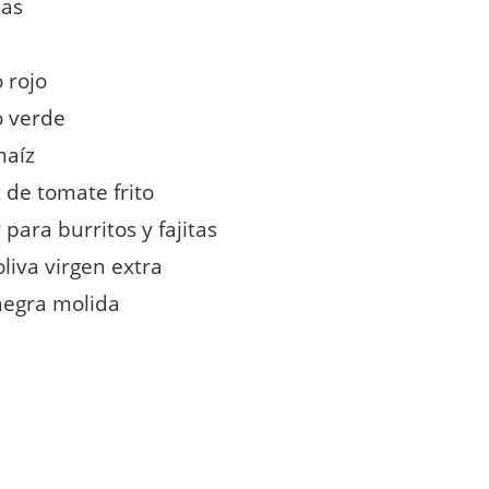
ias
 rojo
o verde
maíz
k de tomate frito
para burritos y fajitas
oliva virgen extra
negra molida