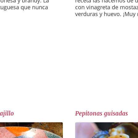
onesa y brandy. La
receta las hacemos de 
rtuguesa que nunca
con vinagreta de mostaz
verduras y huevo. ¡Muy r
ajillo
Pepitonas guisadas