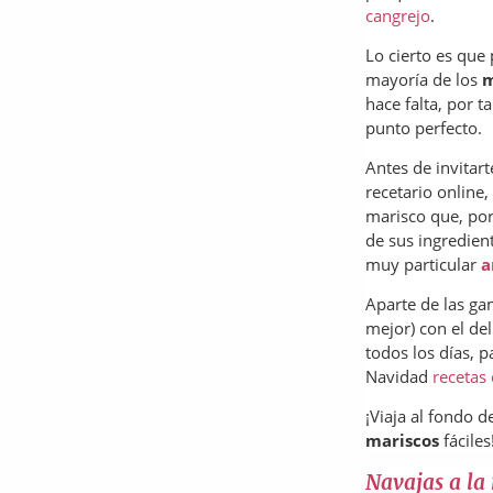
cangrejo
.
Lo cierto es que 
mayoría de los
m
hace falta, por t
punto perfecto.
Antes de invitar
recetario online
marisco que, por
de sus ingredient
muy particular
a
Aparte de las ga
mejor) con el del
todos los días, 
Navidad
recetas
¡Viaja al fondo 
mariscos
fáciles
Navajas a la