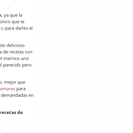
a, ya que la
único que te
co
para darles el
te delicioso
a de recetas con
el marisco uno
al parecido pero
go, mejor que
alamares
para
muy demandadas en
recetas de
r