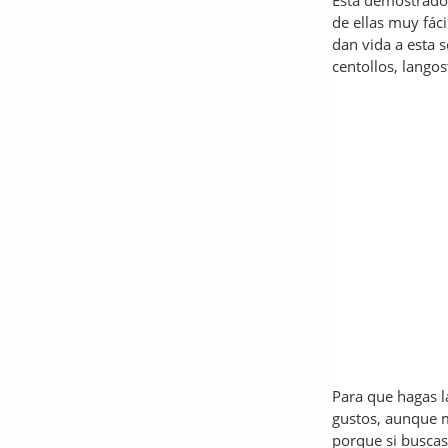
Está demostrado:
de ellas muy fác
dan vida a esta 
centollos, lango
Para que hagas la
gustos, aunque m
porque si buscas