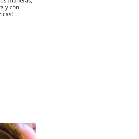
dos maneras,
a y con
icas!