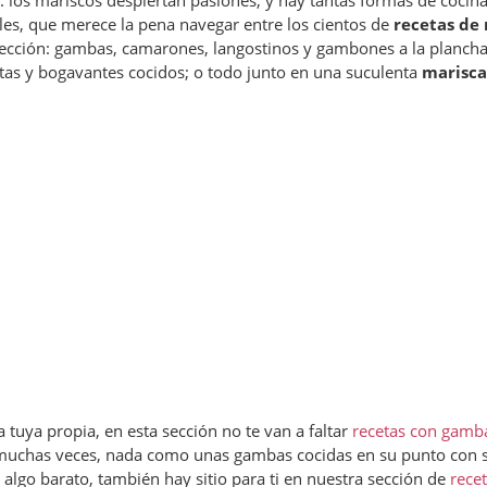
 los mariscos despiertan pasiones, y hay tantas formas de cocina
iles, que merece la pena navegar entre los cientos de
recetas de
sección: gambas, camarones, langostinos y gambones a la plancha
stas y bogavantes cocidos; o todo junto en una suculenta
marisc
 tuya propia, en esta sección no te van a faltar
recetas con gamb
uchas veces, nada como unas gambas cocidas en su punto con sal
 algo barato, también hay sitio para ti en nuestra sección de
recet