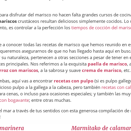
para disfrutar del marisco no hacen falta grandes cursos de cocin
ariscos
crustáceos resultan deliciosos simplemente cocidos. Lo 
anto, es controlar a la perfección los
tiempos de cocción del maris
te a conocer todas las recetas de marisco que hemos reunido en es
, queremos asegurarnos de que no has llegado hasta aquí en busc
 su naturaleza, pertenecen a otras secciones a pesar de tener en 
es principales. Nos referimos a la exquisita
paella de marisco
, 
rroz con mariscos
, a la sabrosa y suave
crema de marisco
, etc.
mbas, aquí vas a encontrar
recetas con pulpo
(si es pulpo galle
icioso pulpo a la gallega a la cabeza, pero también
recetas con c
para cenas, o incluso para ocasiones especiales; y también las 
 con bogavante
; entre otras muchas.
del mar a través de tus sentidos con esta generosa compilación de
!
 marinera
Marmitako de calama