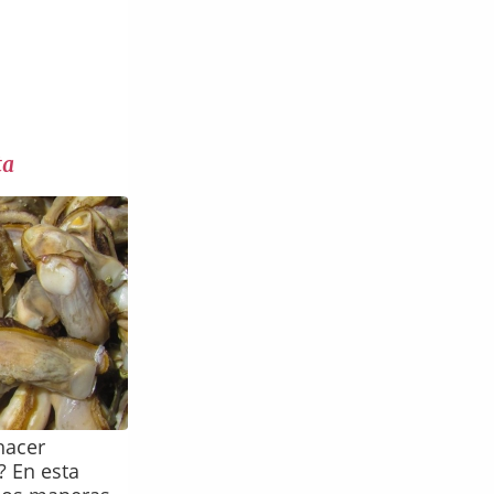
ta
hacer
? En esta