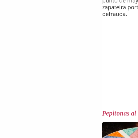
punto de may
zapateira po
defrauda.
Pepitonas al 