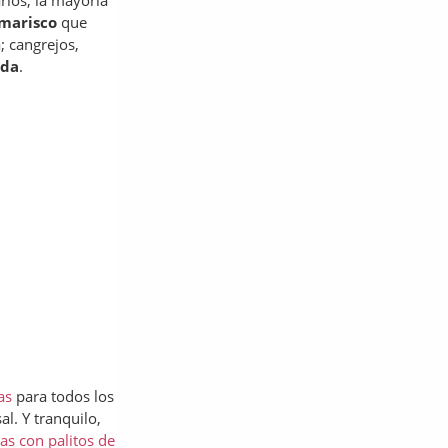
rlos, la mayoría
 marisco
que
; cangrejos,
ada
.
as
para todos los
. Y tranquilo,
as con palitos de