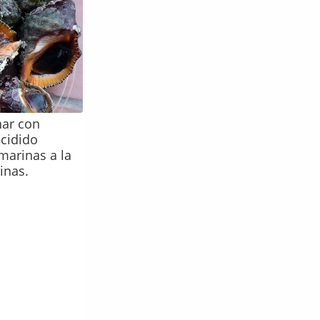
nar con
ecidido
marinas a la
inas.