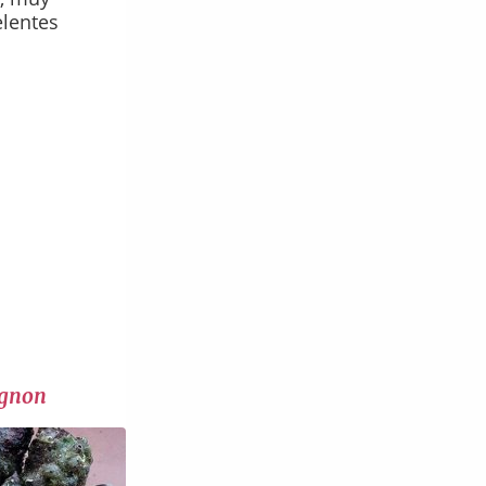
elentes
ignon