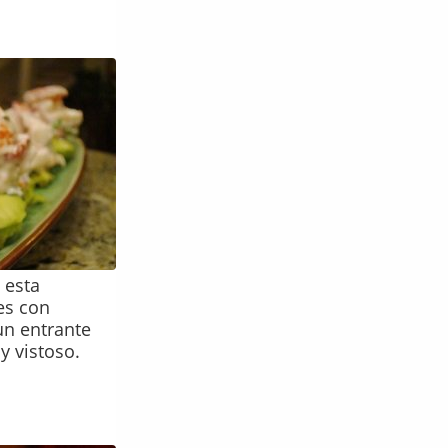
, esta
es con
un entrante
y vistoso.