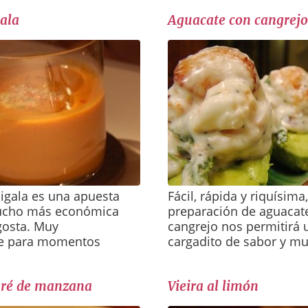
ala
Aguacate con cangrejo
igala es una apuesta
Fácil, rápida y riquísima
ucho más económica
preparación de aguacat
gosta. Muy
cangrejo nos permitirá 
e para momentos
cargadito de sabor y mu
uré de manzana
Vieira al limón