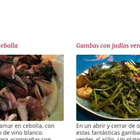
ebolla
Gambas con judías ver
amar en cebolla, con
En un abrir y cerrar de 
 de vino blanco.
estas fantásticas gamba
ara acompañar con
verdes al ajillo. Un plat