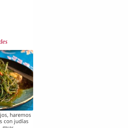
des
ojos, haremos
s con judías
o, muy