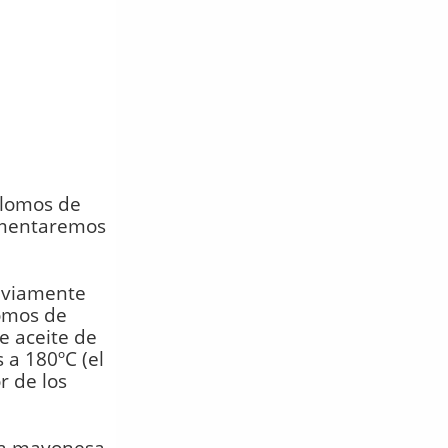
 lomos de
pimentaremos
reviamente
omos de
e aceite de
 a 180ºC (el
r de los
 la mayonesa