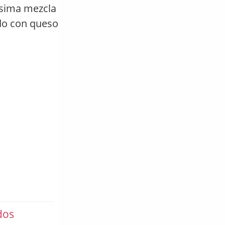
ísima mezcla
ado con queso
dos