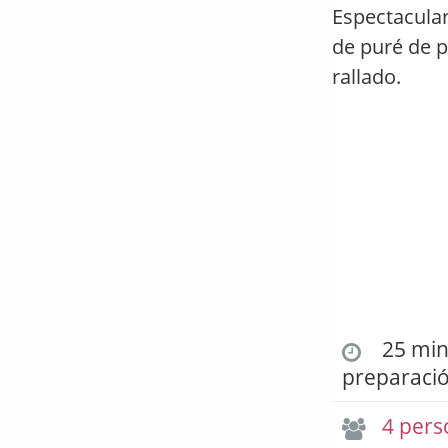
Espectacular
de puré de p
rallado.
25 min.
preparaci
4 pers