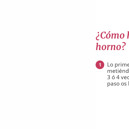
¿Cómo ha
horno?
Lo prime
1
metiénd
3 ó 4 ve
paso os 