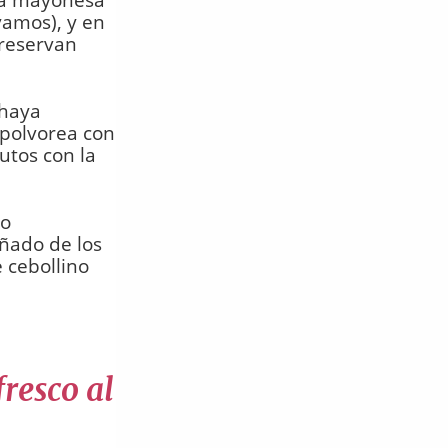
vamos), y en
 reservan
 haya
spolvorea con
utos con la
no
ñado de los
 cebollino
resco al