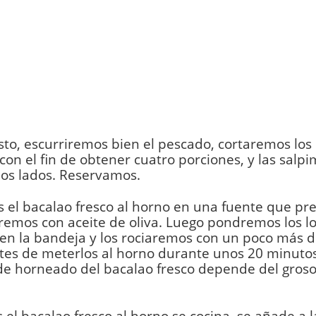
to, escurriremos bien el pescado, cortaremos los
con el fin de obtener cuatro porciones, y las sal
os lados. Reservamos.
 el bacalao fresco al horno en una fuente que p
emos con aceite de oliva. Luego pondremos los l
en la bandeja y los rociaremos con un poco más d
ntes de meterlos al horno durante unos 20 minutos
e horneado del bacalao fresco depende del groso
 el bacalao fresco al horno se cocina, se añade a