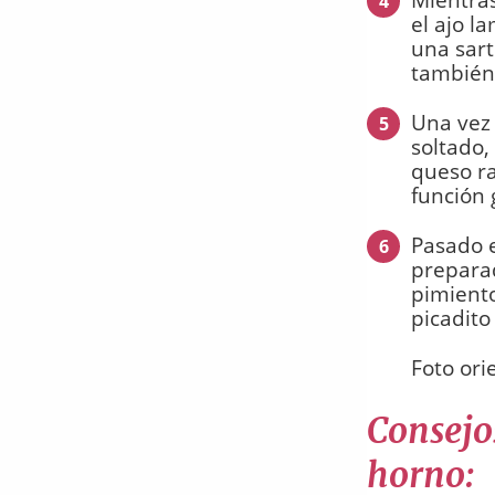
4
el ajo l
una sart
también
Una vez 
5
soltado,
queso ra
función 
Pasado 
6
preparad
pimiento
picadito
Foto ori
Consejos
horno: