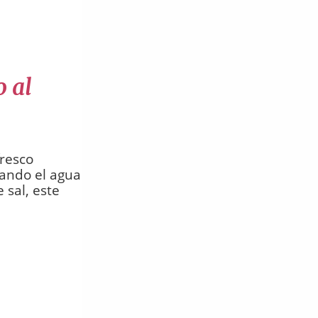
o al
fresco
ando el agua
 sal, este