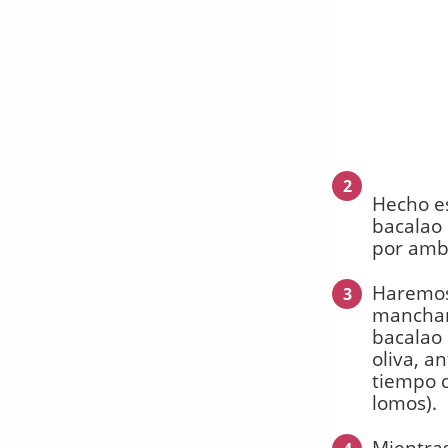
2
Hecho es
bacalao 
por amb
Haremos
3
manchar
bacalao 
oliva, a
tiempo d
lomos).
Mientras