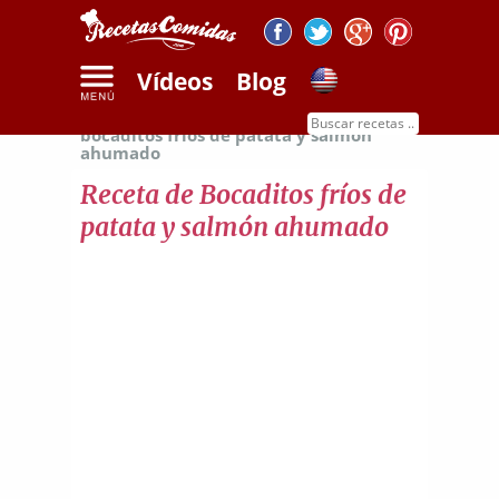
Vídeos
Blog
Inicio
Recetas de patatas
Receta de
bocaditos fríos de patata y salmón
ahumado
Receta de Bocaditos fríos de
patata y salmón ahumado