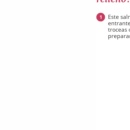
Este sa
1
entrante
troceas 
preparar