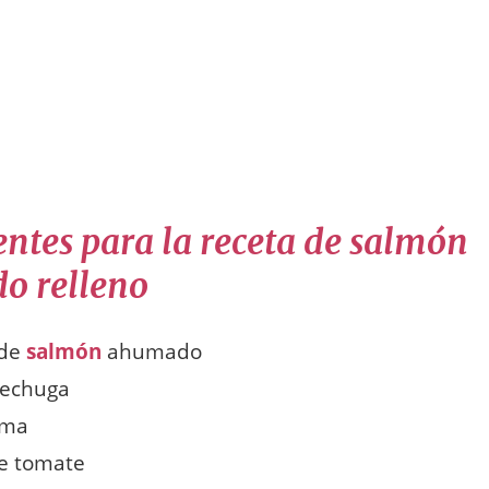
entes para la receta de salmón
o relleno
 de
salmón
ahumado
lechuga
ema
de tomate