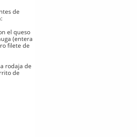
ntes de
:
on el queso
huga (entera
o filete de
a rodaja de
rito de