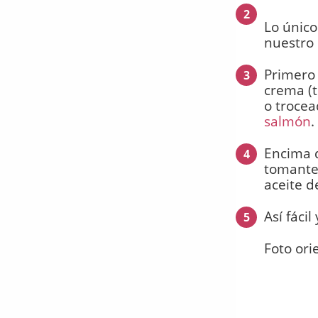
2
Lo único
nuestro 
Primero
3
crema (t
o trocea
salmón
.
Encima 
4
tomante,
aceite de
Así fáci
5
Foto ori