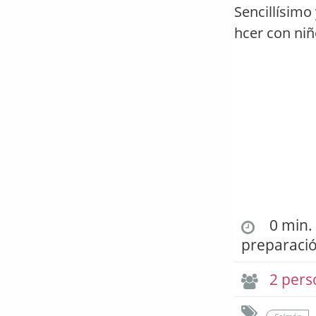
Sencillísimo
hcer con niñ
0 min. 
preparaci
2 pers