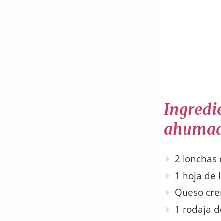
Ingredi
ahumad
2 lonchas
1 hoja de 
Queso cr
1 rodaja 