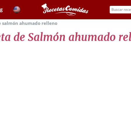
og
e salmón ahumado relleno
ta de Salmón ahumado re