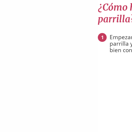
¿Cómo ha
parrilla
Empezamo
1
parrilla
bien con