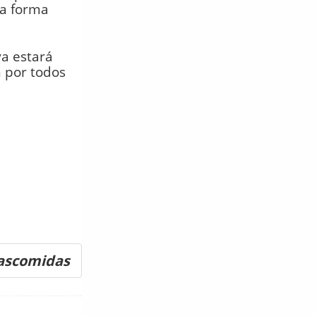
la forma
ya estará
n por todos
tascomidas