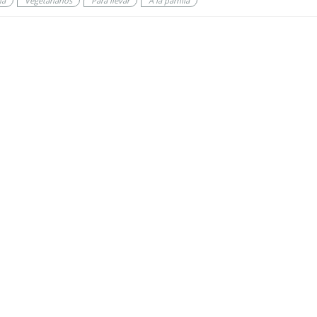
na
Vegetarianos
Para llevar
A la parrilla