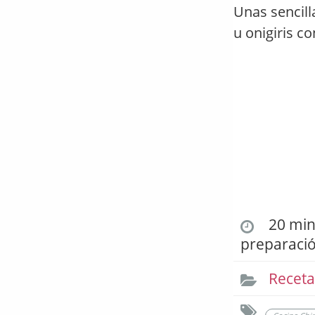
Unas sencill
u onigiris co
20 min.
preparaci
Receta