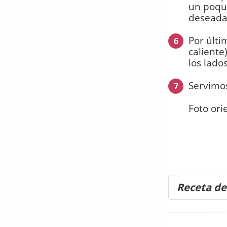
un poqui
deseada
Por últi
6
caliente
los lados
Servimos
7
Foto ori
Receta de