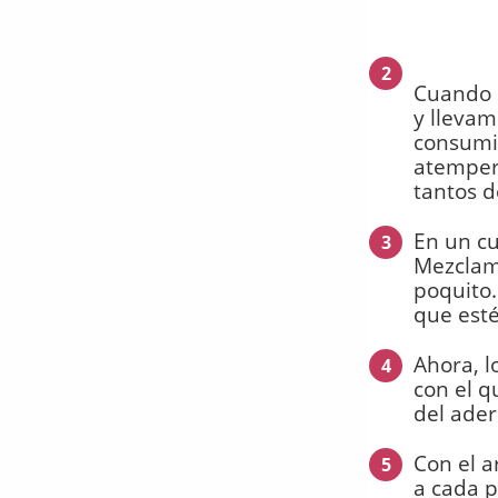
2
Cuando e
y llevam
consumid
atempere
tantos 
En un cu
3
Mezclam
poquito
que esté
Ahora, l
4
con el q
del ader
Con el a
5
a cada 