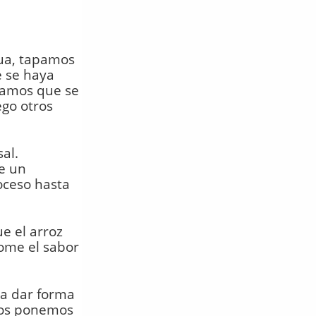
gua, tapamos
e se haya
ejamos que se
ego otros
al.
e un
oceso hasta
e el arroz
tome el sabor
 a dar forma
nos ponemos