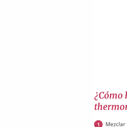
¿Cómo h
thermo
Mezclar 
1