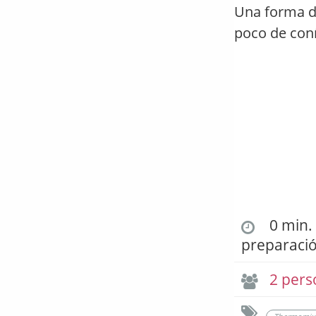
Una forma di
poco de con
0 min. 
preparaci
2 pers