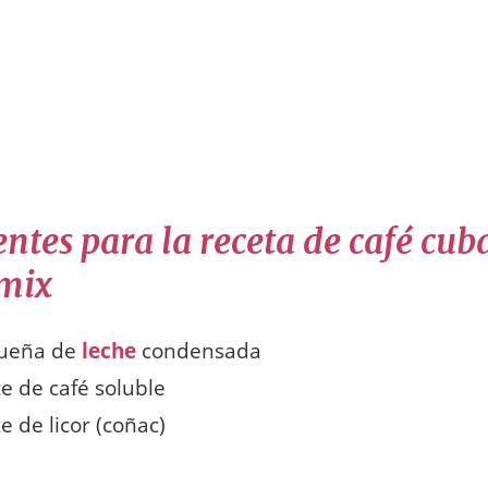
ntes para la receta de café cu
mix
queña de
leche
condensada
te de café soluble
e de licor (coñac)