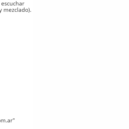
e escuchar
 y mezclado).
om.ar"