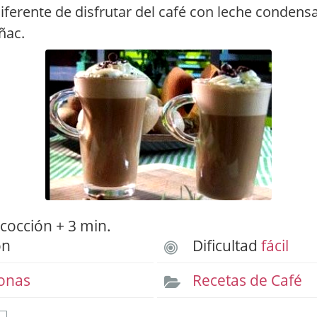
ferente de disfrutar del café con leche condens
ñac.
cocción + 3 min.
ón
Dificultad
fácil
onas
Recetas de Café