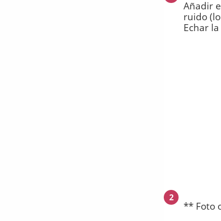
Añadir e
ruido (l
Echar la
2
** Foto 