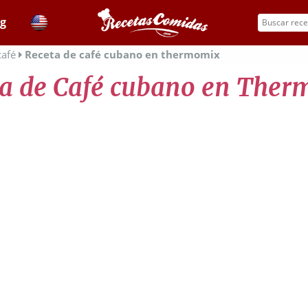
og
café
Receta de café cubano en thermomix
a de Café cubano en The