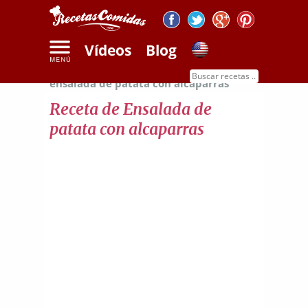
Vídeos
Blog
Inicio
Recetas de ensaladas
Receta de
ensalada de patata con alcaparras
Receta de Ensalada de
patata con alcaparras