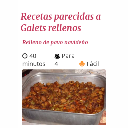
Recetas parecidas a
Galets rellenos
Relleno de pavo navideño
40
Para
minutos
4
Fácil