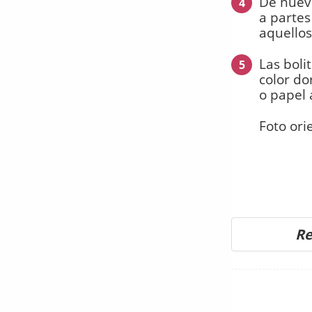
De nuevo
4
a partes
aquello
Las boli
5
color do
o papel 
Foto ori
Re