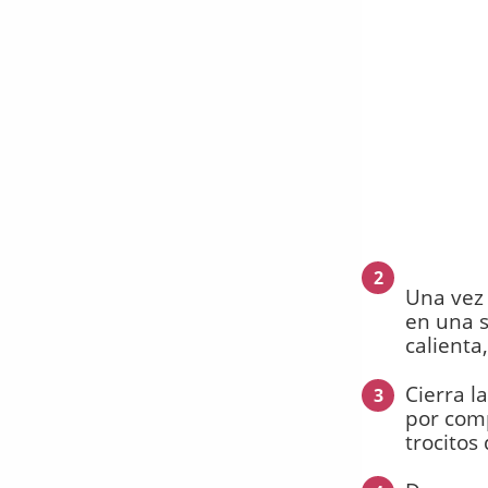
2
Una vez
en una s
calienta
Cierra l
3
por comp
trocitos