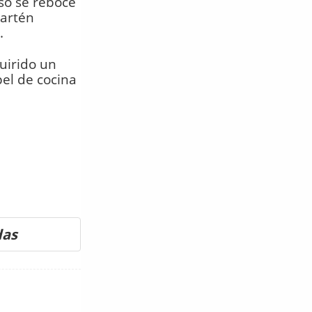
so se reboce
sartén
.
uirido un
pel de cocina
das