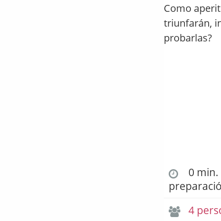
Como aperiti
triunfarán, 
probarlas?
0 min. 
preparaci
4 pers