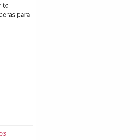
rito
speras para
os