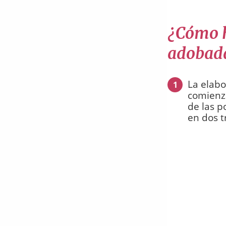
¿Cómo ha
adobada
La elabo
1
comienza
de las p
en dos t