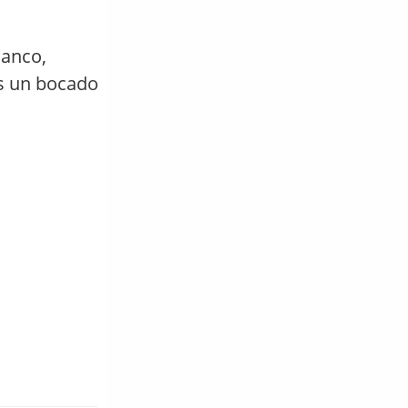
lanco,
as un bocado