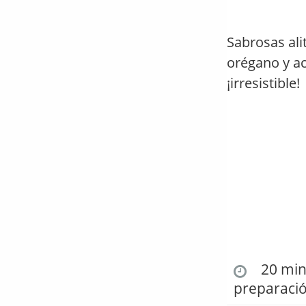
Sabrosas ali
orégano y ac
¡irresistible!
20 min.
preparaci