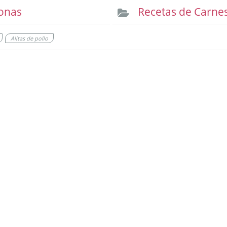
onas
Recetas de Carne
Alitas de pollo