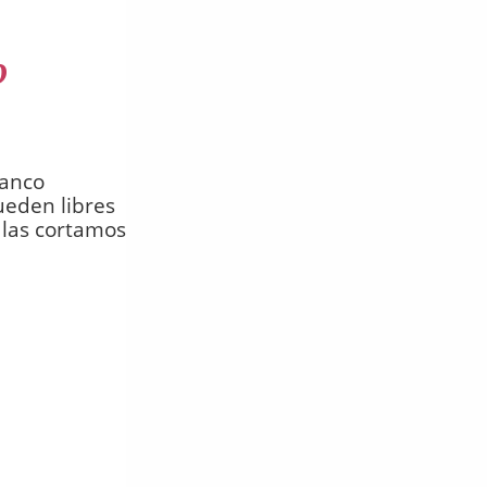
o
lanco
ueden libres
 las cortamos