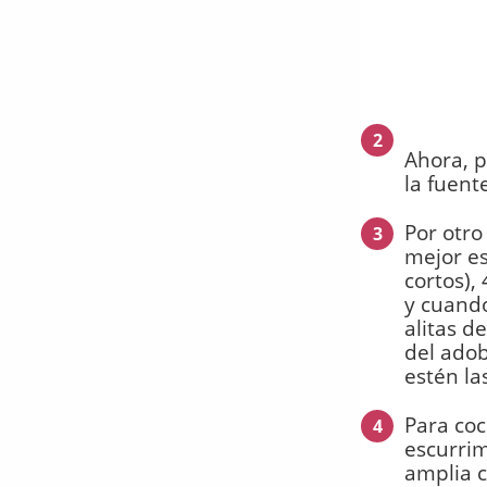
2
Ahora, p
la fuent
Por otro
3
mejor es
cortos),
y cuando
alitas d
del ado
estén la
Para coc
4
escurrim
amplia c