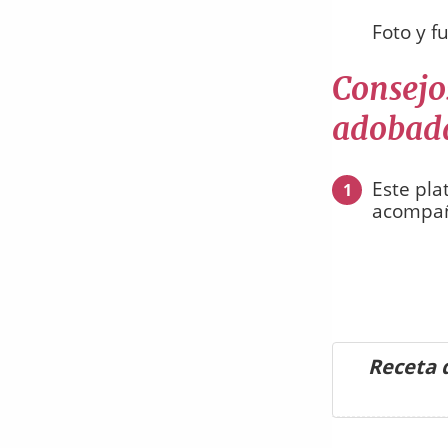
Foto y f
Consejos
adobada
Este pla
1
acompañ
Receta d