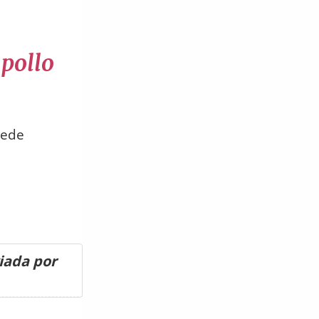
 pollo
uede
viada por