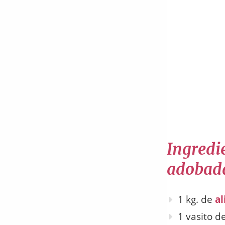
Ingredie
adobada
1 kg. de
al
1 vasito d