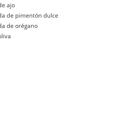
de ajo
da de pimentón dulce
da de orégano
oliva