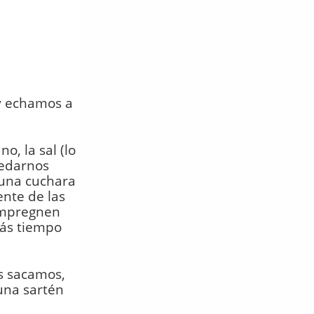
 y echamos a
o, la sal (lo
uedarnos
 una cuchara
ente de las
 impregnen
más tiempo
as sacamos,
una sartén