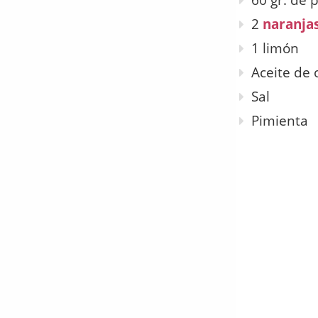
60 gr. de 
2
naranja
1 limón
Aceite de 
Sal
Pimienta