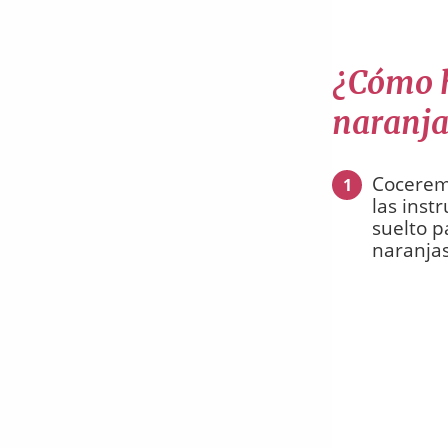
¿Cómo h
naranja
Coceremo
1
las inst
suelto p
naranjas