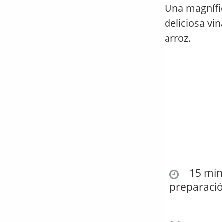
Una magnífic
deliciosa vi
arroz.
15 min.
preparaci