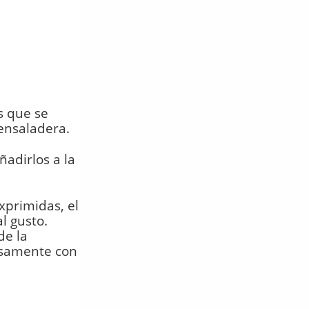
s que se
ensaladera.
ñadirlos a la
xprimidas, el
l gusto.
de la
isamente con