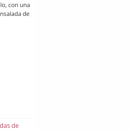
lo, con una
 ensalada de
adas de