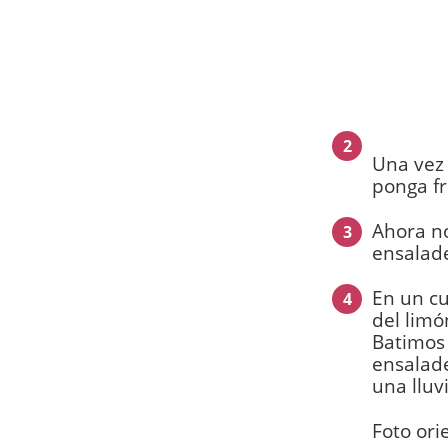
2
Una vez 
ponga fr
Ahora no
3
ensalade
En un cu
4
del limó
Batimos
ensalade
una lluv
Foto ori