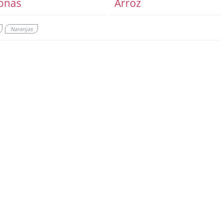
onas
Arroz
Naranjas