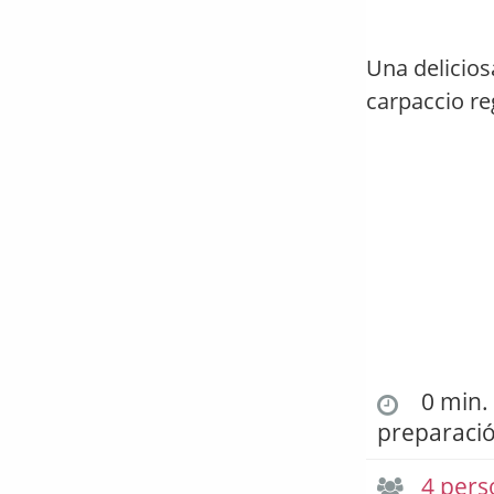
Una delicios
carpaccio re
0 min. 
preparaci
4 pers