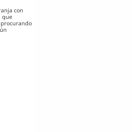
ranja con
a que
, procurando
gún