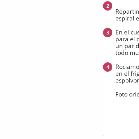
2
Repartim
espiral 
En el cu
3
para el 
un par d
todo mu
Rociamos
4
en el fr
espolvo
Foto ori