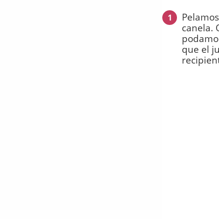
Pelamos 
1
canela. 
podamos 
que el j
recipien