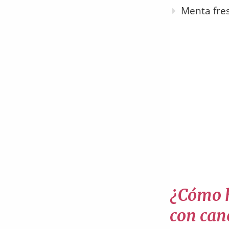
Menta fre
¿Cómo h
con can