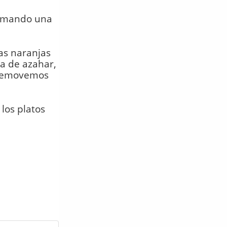
formando una
as naranjas
ua de azahar,
y removemos
los platos