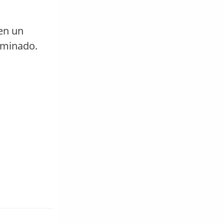
 en un
aminado.