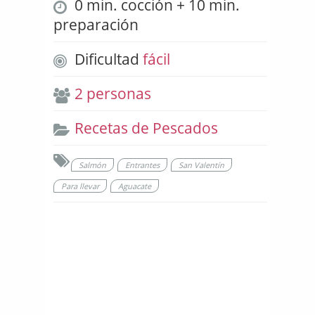
0 min. cocción + 10 min.
preparación
Dificultad
fácil
2 personas
Recetas de Pescados
Salmón
Entrantes
San Valentín
Para llevar
Aguacate