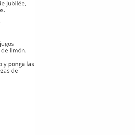
e jubilée,
s.
y
 jugos
 de limón.
o y ponga las
ezas de