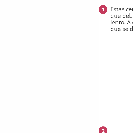
Estas ce
1
que debe
lento. A
que se d
2