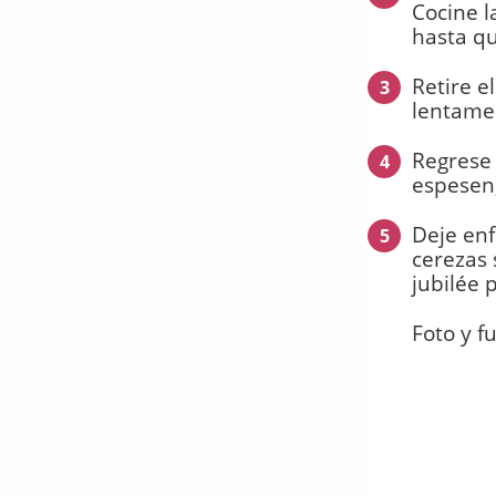
Cocine l
hasta q
Retire e
3
lentame
Regrese 
4
espesen
Deje enf
5
cerezas 
jubilée 
Foto y f