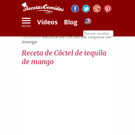
Vídeos
Blog
Inicio
Recetas de bebidas
Recetas de
cócteles
Receta de cóctel de tequila de
mango
Receta de Cóctel de tequila
de mango