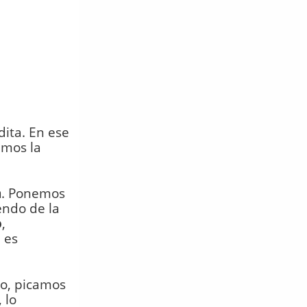
dita. En ese
amos la
a
. Ponemos
endo de la
o
,
 es
do, picamos
 lo