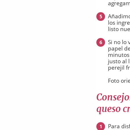
agregamo
Añadimo
5
los ingr
listo nu
Si no lo
6
papel de
minutos 
justo al
perejil 
Foto ori
Consejos
queso c
Para dis
1