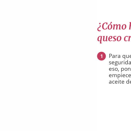
¿Cómo h
queso c
Para qu
1
segurid
eso, pon
empiece 
aceite d