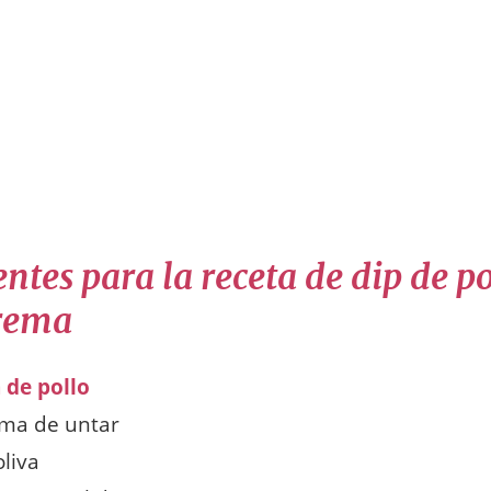
ntes para la receta de dip de p
rema
 de pollo
ma de untar
oliva