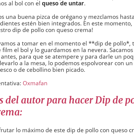
s al bol con el
queso de untar
.
s una buena pizca de orégano y mezclamos hasta
edientes estén bien integrados. En este momento,
estro dip de pollo con queso crema!
 vamos a tomar en el momento el **dip de pollo*,
 film el bol y lo guardamos en la nevera. Sacamo
antes, para que se atempere y para darle un poqu
 llevarlo a la mesa, lo podemos espolvorear con un
fresco o de cebollino bien picado.
entativa:
Oxmafan
 del autor para hacer Dip de p
rema:
frutar lo máximo de este dip de pollo con queso c