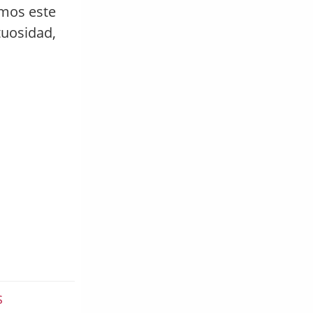
emos este
tuosidad,
s