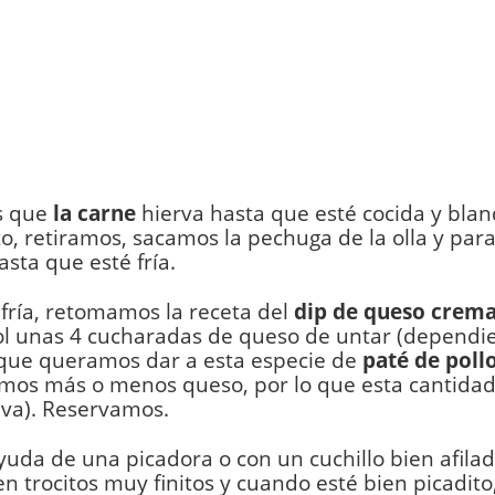
s que
la carne
hierva hasta que esté cocida y blan
 retiramos, sacamos la pechuga de la olla y par
asta que esté fría.
fría, retomamos la receta del
dip de queso crem
ol unas 4 cucharadas de queso de untar (dependi
 que queramos dar a esta especie de
paté de poll
emos más o menos queso, por lo que esta cantidad
iva). Reservamos.
yuda de una picadora o con un cuchillo bien afila
 en trocitos muy finitos y cuando esté bien picadito,