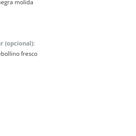
negra molida
r (opcional):
ebollino fresco