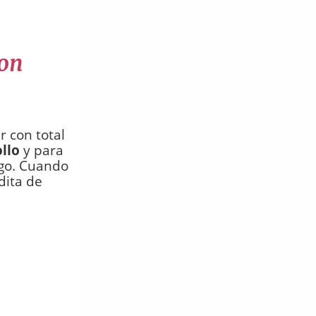
con
 con total
llo
y para
ego. Cuando
dita de