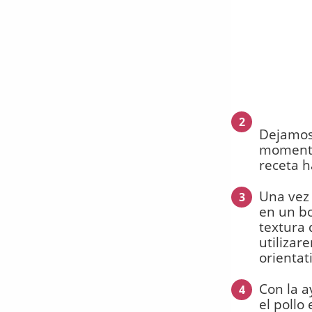
2
Dejamo
momento,
receta h
Una vez 
3
en un b
textura
utilizar
orientat
Con la a
4
el pollo