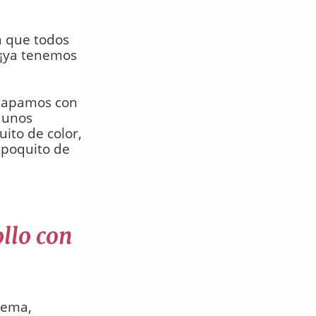
 que todos
 ¡ya tenemos
 tapamos con
s unos
ito de color,
 poquito de
ollo con
rema,