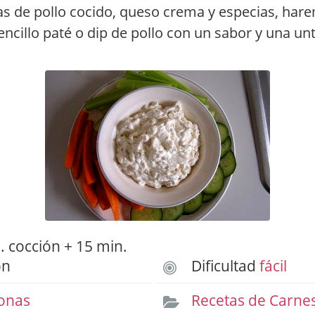
s de pollo cocido, queso crema y especias, har
sencillo paté o dip de pollo con un sabor y una un
 cocción + 15 min.
ón
Dificultad
fácil
onas
Recetas de Carne