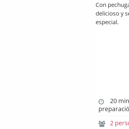
Con pechuga
delicioso y 
especial.
20 min.
preparaci
2 pers