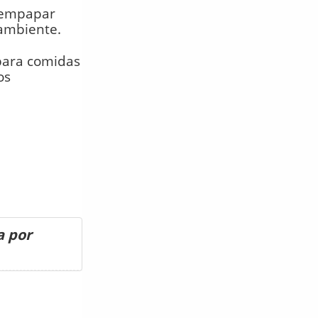
, empapar
 ambiente.
 para comidas
os
a por