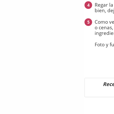
Regar la
4
bien, de
Como vei
5
o cenas,
ingredie
Foto y f
Rece