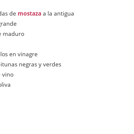
das de
mostaza
a la antigua
grande
e maduro
llos en vinagre
eitunas negras y verdes
 vino
oliva