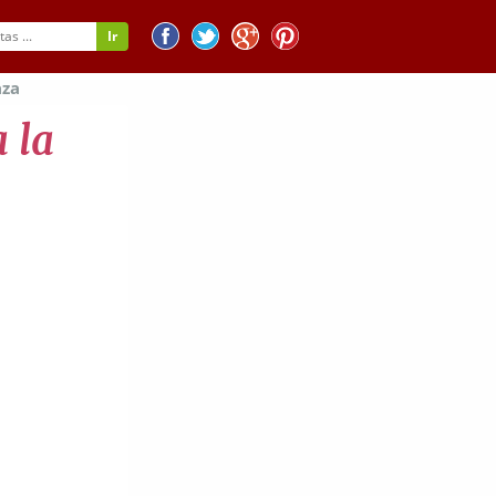
aza
 la