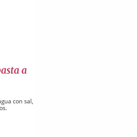
asta a
agua con sal,
os.