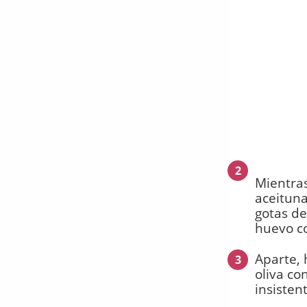
2
Mientras
aceituna
gotas de
huevo co
Aparte, 
3
oliva co
insiste