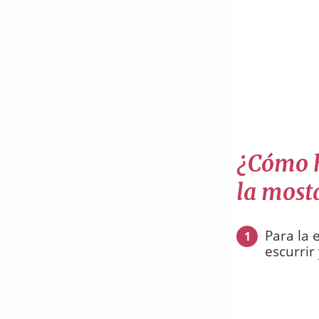
¿Cómo h
la most
Para la 
1
escurrir