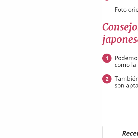
Foto ori
Consejo
japones
Podemos 
1
como la 
También 
2
son apta
Recet