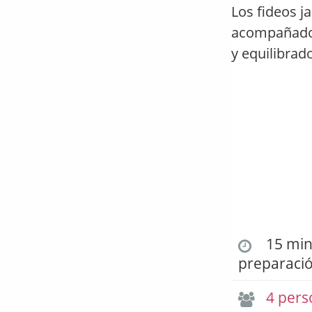
Los fideos j
acompañados
y equilibrad
15 min.
preparaci
4 pers