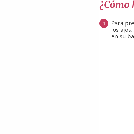
¿Cómo h
Para pre
1
los ajos
en su ba