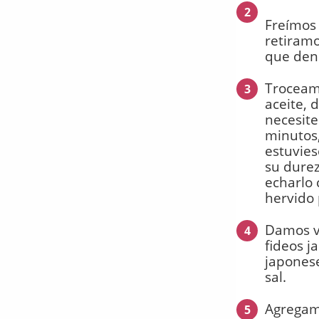
2
Freímos 
retiramo
que den 
Troceamo
3
aceite, 
necesite
minutos,
estuvies
su durez
echarlo
hervido 
Damos vu
4
fideos j
japones
sal.
Agregamo
5