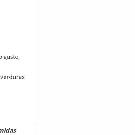
o gusto,
 verduras
omidas