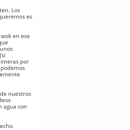
ten. Los
 queremos es
l wok en ese
que
 unos
(si
rimeras por
i (podemos
evemente
 de nuestros
ideos
n agua con
hecho.