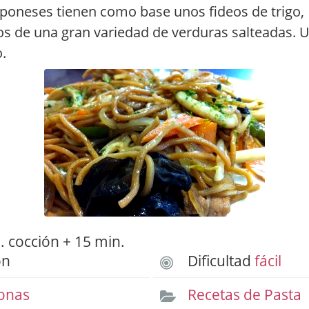
aponeses tienen como base unos fideos de trigo,
 de una gran variedad de verduras salteadas. U
o.
 cocción + 15 min.
ón
Dificultad
fácil
onas
Recetas de Pasta