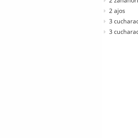
2 zanahor
2 ajos
3 cucharad
3 cuchara