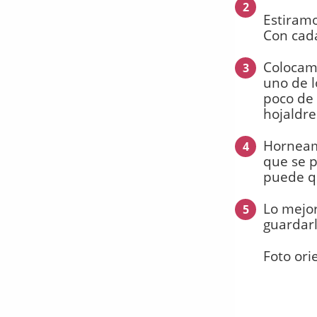
2
Estiramo
Con cada
Colocamo
3
uno de l
poco de
hojaldre
Horneamo
4
que se p
puede q
Lo mejor
5
guardarl
Foto ori