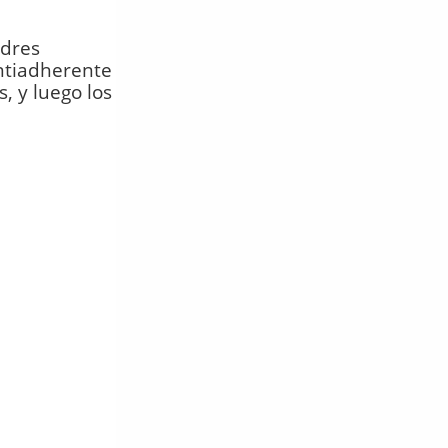
ldres
ntiadherente
, y luego los