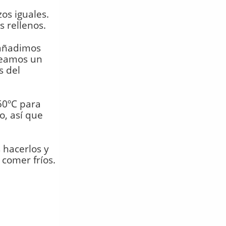
os iguales.
 rellenos.
 añadimos
reamos un
s del
50ºC para
o, así que
 hacerlos y
comer fríos.