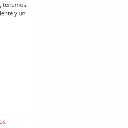
o, tenemos
iente y un
os