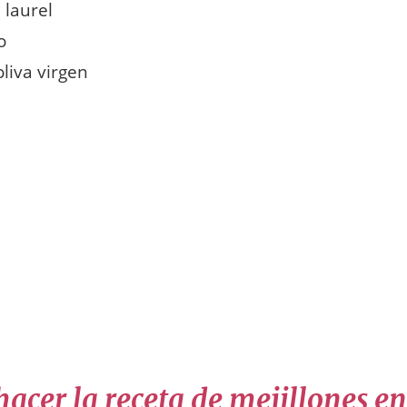
 laurel
o
oliva virgen
acer la receta de mejillones en