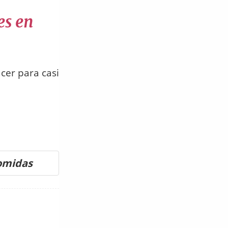
es en
cer para casi
comidas