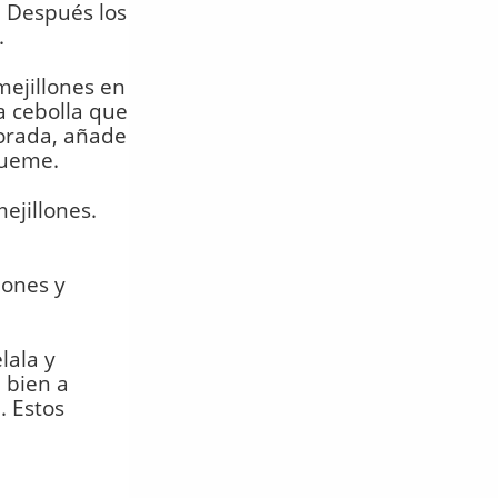
. Después los
.
mejillones en
a cebolla que
orada, añade
queme.
ejillones.
lones y
lala y
 bien a
. Estos