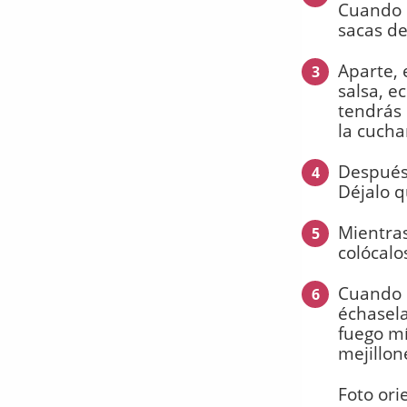
Cuando e
sacas de
Aparte, 
3
salsa, e
tendrás
la cuch
Después 
4
Déjalo q
Mientras
5
colócalo
Cuando h
6
échasela
fuego mí
mejillon
Foto ori