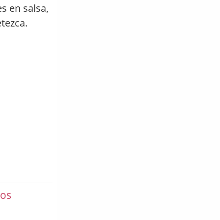
s en salsa,
etezca.
cos