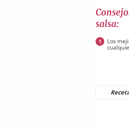
Consejo
salsa:
Los meji
1
cualquie
Receta