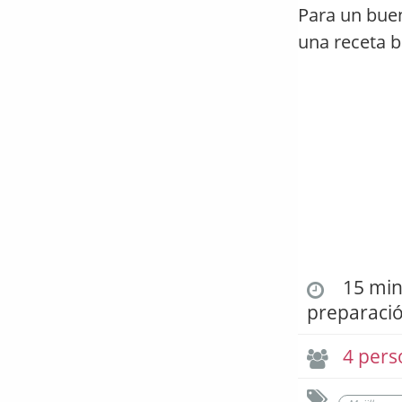
Para un buen
una receta b
15 min.
preparaci
4 pers