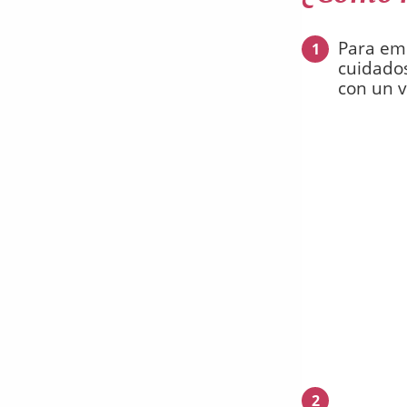
Para emp
1
cuidados
con un v
2