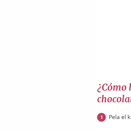
¿Cómo ha
chocola
Pela el 
1