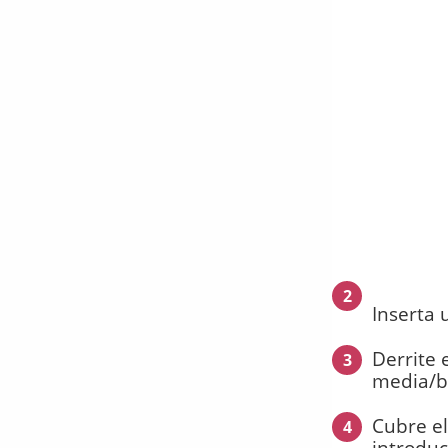
2
Inserta 
Derrite 
3
media/ba
Cubre el
4
introduc