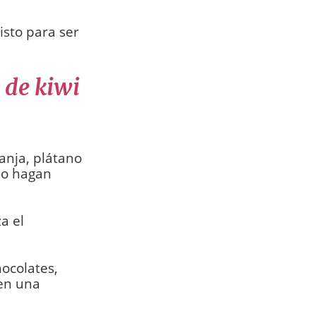
isto para ser
 de kiwi
anja, plátano
lo hagan
a el
hocolates,
 en una