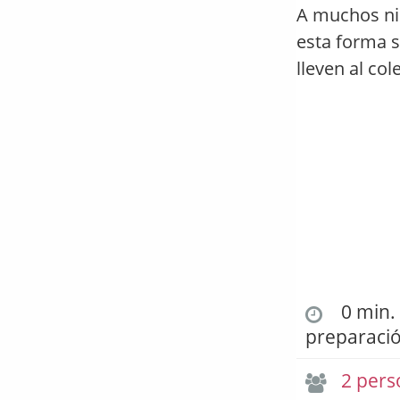
A muchos ni
esta forma s
lleven al col
0 min. 
preparaci
2 pers