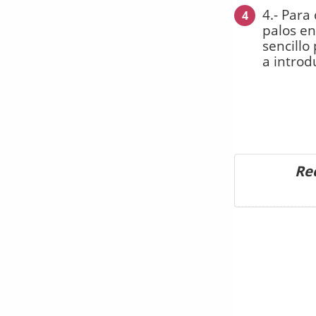
4.- Para
4
palos en
sencillo
a introdu
Rec