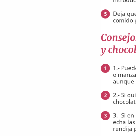
Deja que
5
comido p
Consejos
y chocol
1.- Pued
1
o manzan
aunque 
2.- Si q
2
chocolat
3.- Si e
3
echa las
rendija 