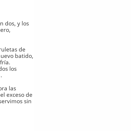
 dos, y los
ero,
ruletas de
huevo batido,
ría.
dos los
.
ora las
el exceso de
servimos sin