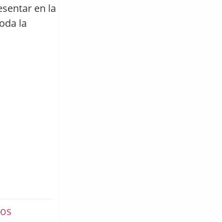
esentar en la
oda la
cos