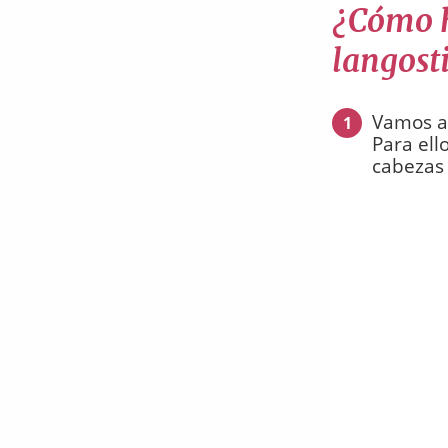
¿Cómo h
langost
Vamos a 
1
Para ell
cabezas 