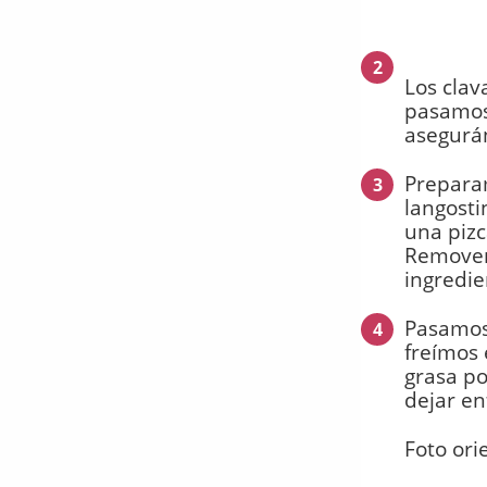
2
Los clav
pasamos 
asegurá
Preparam
3
langosti
una pizc
Removemo
ingredi
Pasamos 
4
freímos 
grasa po
dejar enf
Foto ori