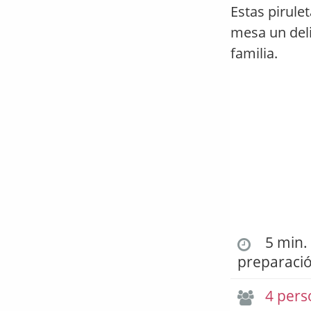
Estas pirule
mesa un deli
familia.
5 min. 
preparaci
4 pers