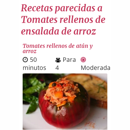
Recetas parecidas a
Tomates rellenos de
ensalada de arroz
Tomates rellenos de atún y
arroz
50
Para
minutos
4
Moderada