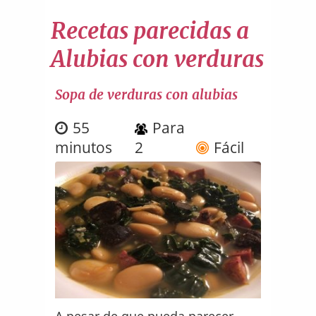
Recetas parecidas a
Alubias con verduras
Sopa de verduras con alubias
55
Para
minutos
2
Fácil
A pesar de que pueda parecer