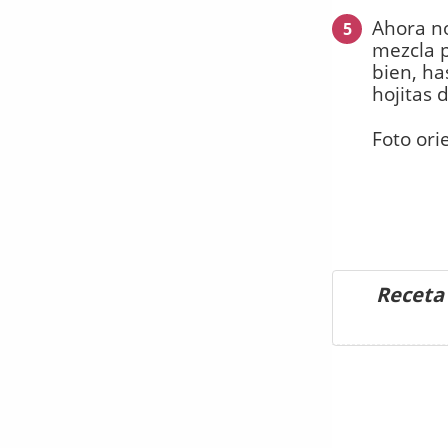
Ahora no
5
mezcla 
bien, h
hojitas 
Foto ori
Receta