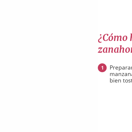
¿Cómo h
zanahor
Preparam
1
manzana
bien tos