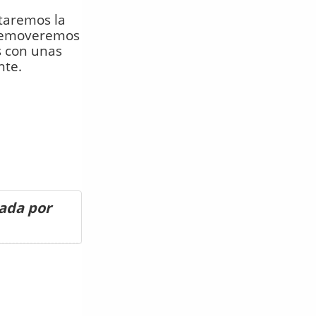
ntaremos la
 removeremos
s con unas
nte.
ada por