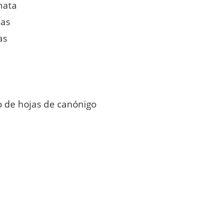
nata
ias
as
o de hojas de canónigo