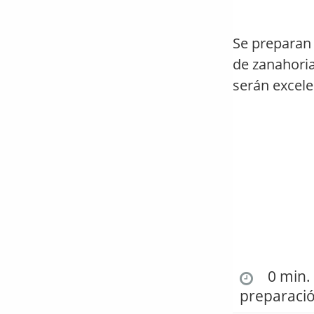
Se preparan 
de zanahoria
serán excele
0 min. 
preparaci