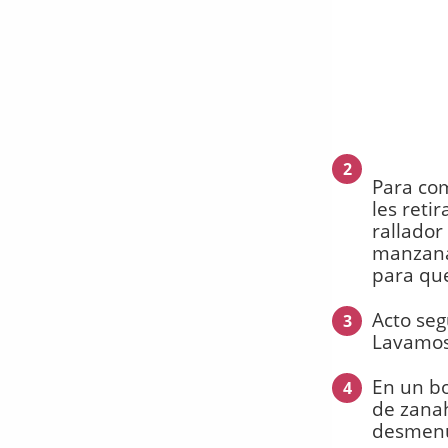
2
Para co
les reti
rallador
manzanas
para que
Acto seg
3
Lavamos
En un bo
4
de zana
desmen