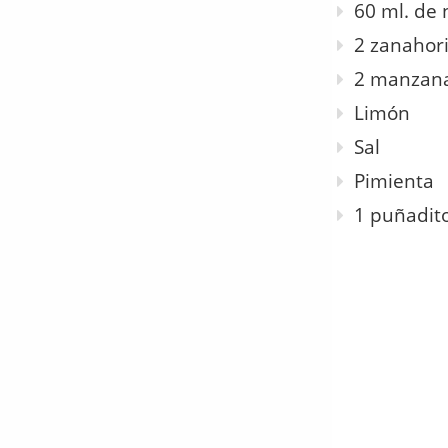
60 ml. de 
2 zanahor
2 manzan
Limón
Sal
Pimienta
1 puñadit