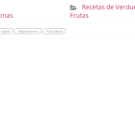
Recetas de Verdu
onas
Frutas
y tapas
Vegetarianos
Para llevar