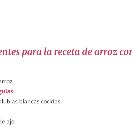
ntes para la receta de arroz co
arroz
gulas
alubias blancas cocidas
de ajo