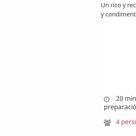
Un rico y re
y condiment
20 min.
preparaci
4 pers