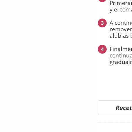
Primeram
y el tom
A contin
3
removemo
alubias 
Finalme
4
continua
gradualm
Recet