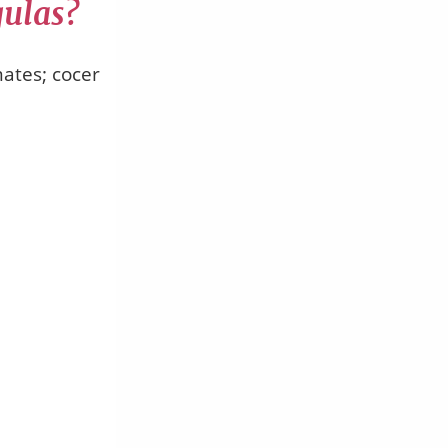
gulas?
mates; cocer