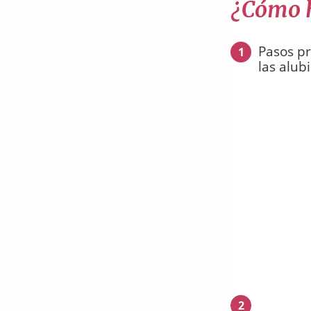
¿Cómo h
Pasos pr
1
las alubi
2