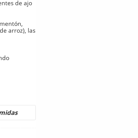
entes de ajo
imentón,
e arroz), las
endo
omidas