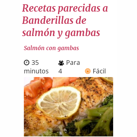
Recetas parecidas a
Banderillas de
salmón y gambas
Salmón con gambas
35
Para
minutos
4
Fácil