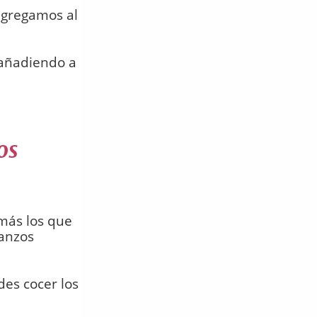
agregamos al
 añadiendo a
os
 más los que
banzos
edes cocer los