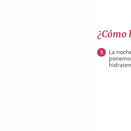
¿Cómo h
La noche
1
ponemos 
hidraten