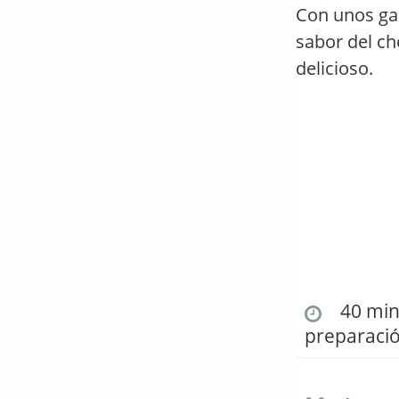
Con unos gar
sabor del ch
delicioso.
40 min.
preparaci