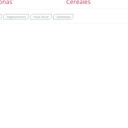
onas
Cereales
Vegetarianos
Para llevar
Salteadas