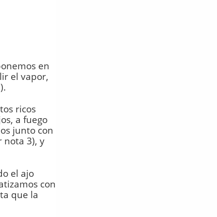
s ponemos en
ir el vapor,
).
tos ricos
os, a fuego
os junto con
 nota 3), y
o el ajo
atizamos con
ta que la