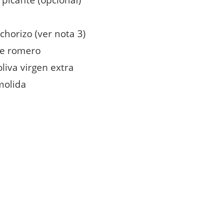
a picante (opcional)
 chorizo (ver nota 3)
de romero
oliva virgen extra
molida