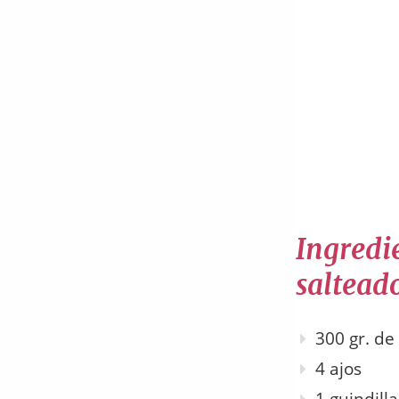
Ingredi
saltead
300 gr. de
4 ajos