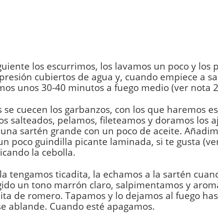
iguiente los escurrimos, los lavamos un poco y lo
a presión cubiertos de agua y, cuando empiece a sal
mos unos 30-40 minutos a fuego medio (ver nota 2
 se cuecen los garbanzos, con los que haremos es
s salteados, pelamos, fileteamos y doramos los aj
 una sartén grande con un poco de aceite. Añadim
 un poco guindilla picante laminada, si te gusta (ver
cando la cebolla.
a tengamos ticadita, la echamos a la sartén cuand
gido un tono marrón claro, salpimentamos y arom
ta de romero. Tapamos y lo dejamos al fuego has
 se ablande. Cuando esté apagamos.