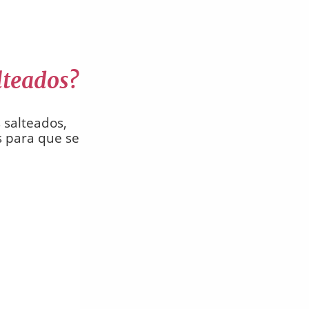
lteados?
 salteados,
s para que se