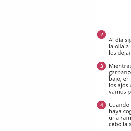
2
Al día s
la olla 
los deja
Mientras
3
garbanzo
bajo, en
los ajos
vamos pi
Cuando l
4
haya co
una rami
cebolla