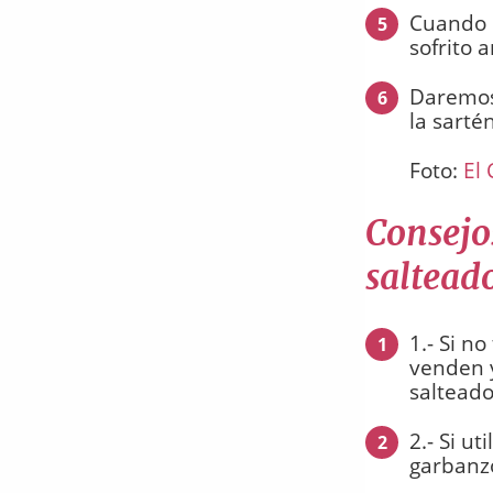
Cuando l
5
sofrito 
Daremos 
6
la sarté
Foto:
El 
Consejo
salteado
1.- Si n
1
venden 
salteado
2.- Si ut
2
garbanz