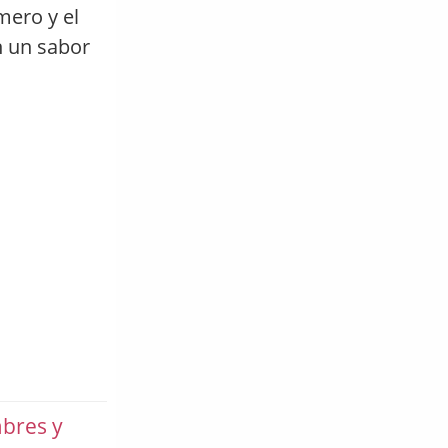
mero y el
n un sabor
bres y