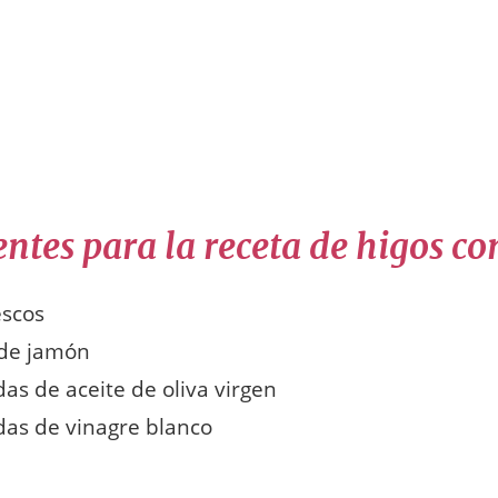
entes para la receta de higos c
escos
 de jamón
as de aceite de oliva virgen
das de vinagre blanco