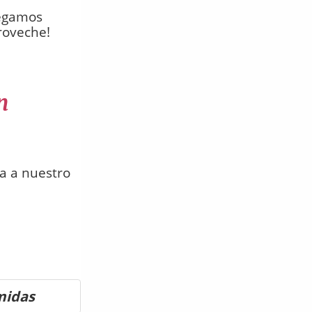
regamos
roveche!
n
a a nuestro
midas