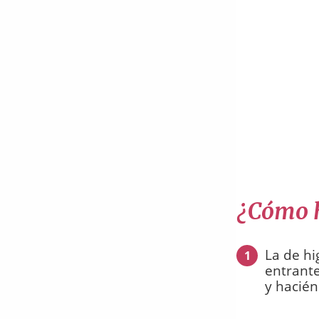
¿Cómo h
La de hi
1
entrant
y hacién