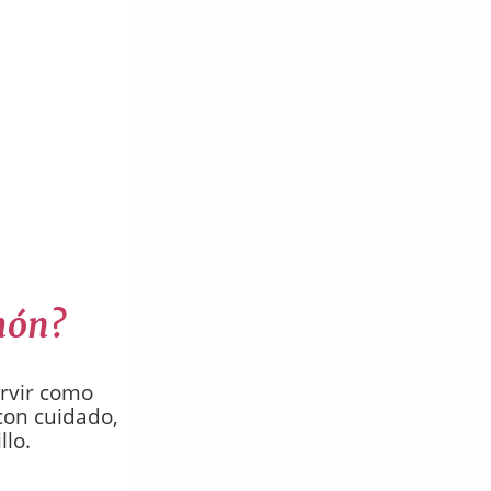
món?
ervir como
con cuidado,
llo.