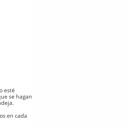
o esté
que se hagan
ndeja.
mos en cada