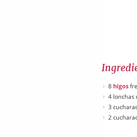
Ingredi
8
higos
fr
4 lonchas
3 cucharad
2 cuchara