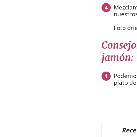
Mezclamo
4
nuestros
Foto ori
Consejo
jamón:
Podemos 
1
plato de
Rece