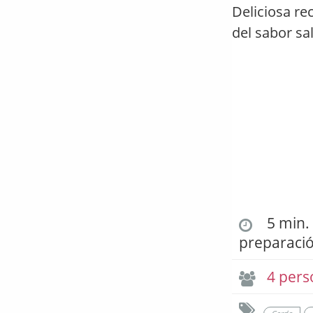
Deliciosa re
del sabor sa
5 min. 
preparaci
4 pers