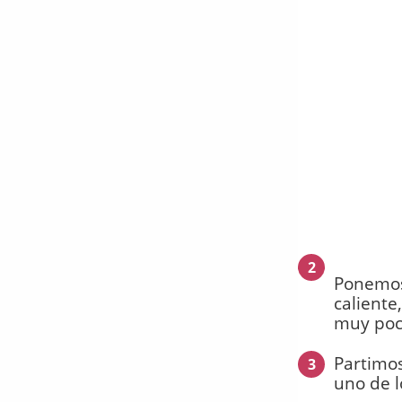
2
Ponemos
caliente
muy poc
Partimos
3
uno de l