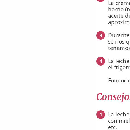
La crema
horno (
aceite d
aproxim
Durante
3
se nos q
tenemos
La leche
4
el frigorí
Foto ori
Consejo
La leche
1
con miel
etc.