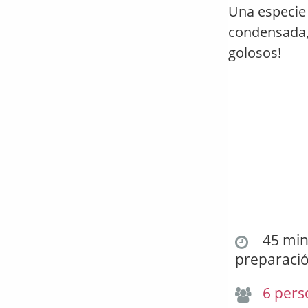
Una especie 
condensada, 
golosos!
45 min.
preparaci
6 pers