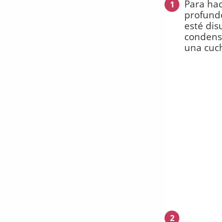
Para hac
1
profund
esté dis
condensa
una cuc
2