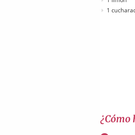
1 limón
1 cuchara
¿Cómo h