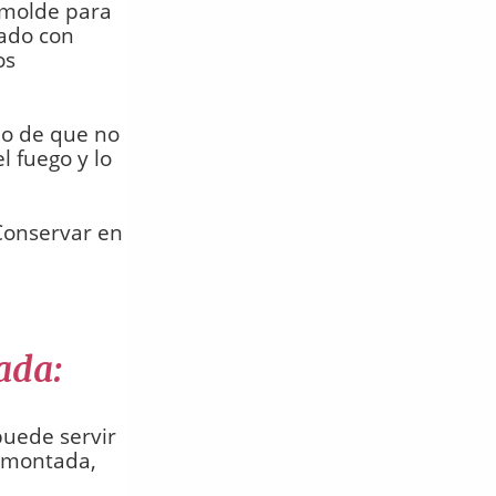
 molde para
ado con
os
do de que no
l fuego y lo
Conservar en
ada:
puede servir
a montada,