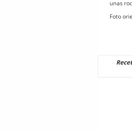
unas rod
Foto ori
Recet