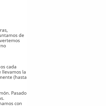
ras,
 untamos de
 vertemos
rno
mos cada
e llevamos la
mente (hasta
imón. Pasado
s.
rnamos con