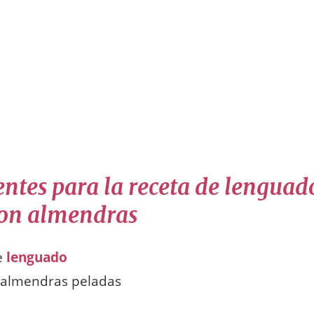
ntes para la receta de lenguad
on almendras
de
lenguado
e almendras peladas