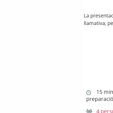
La presentac
llamativa, p
15 min.
preparaci
4 pers