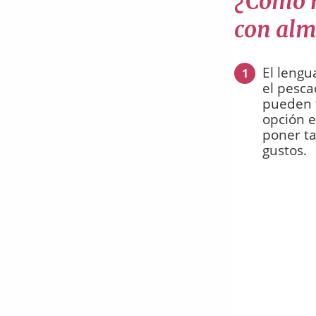
¿Cómo h
con alm
El leng
1
el pesca
pueden t
opción e
poner ta
gustos.