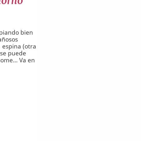
horno
piando bien
mañosos
 espina (otra
e se puede
come... Va en