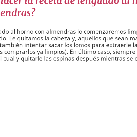
acer la receta de lenguado al 
endras?
uado al horno con almendras lo comenzaremos lim
do. Le quitamos la cabeza y, aquellos que sean 
ambién intentar sacar los lomos para extraerle la
s comprarlos ya limpios). En último caso, siempr
l cual y quitarle las espinas después mientras se 