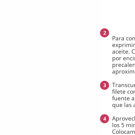
2
Para con
exprimi
aceite. 
por enci
precalen
aproxim
Transcur
3
filete c
fuente 
que las 
Aprovech
4
los 5 mi
Colocam