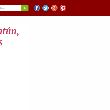
atún,
s