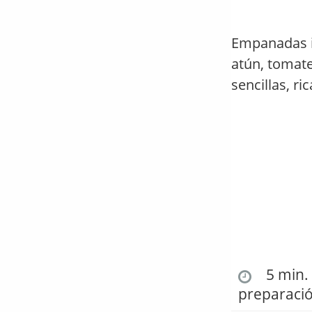
Empanadas i
atún, tomate
sencillas, ri
5 min. 
preparaci