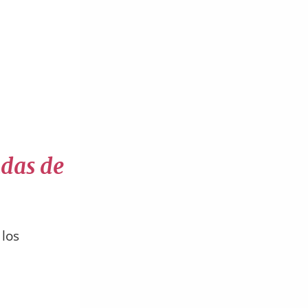
das de
 los