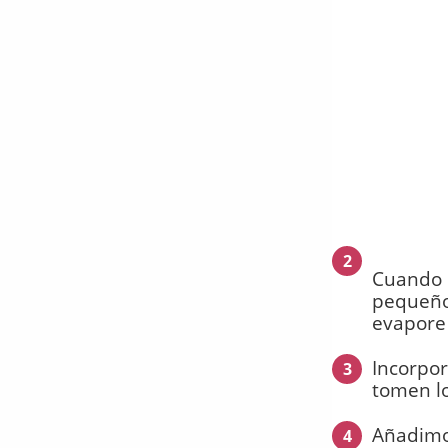
2
Cuando e
pequeños
evapore 
Incorpor
3
tomen lo
Añadimos
4