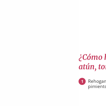
¿Cómo h
atún, t
Rehogamo
1
pimiento