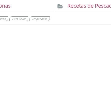
onas
Recetas de Pesca
iños
Para llevar
Empanadas