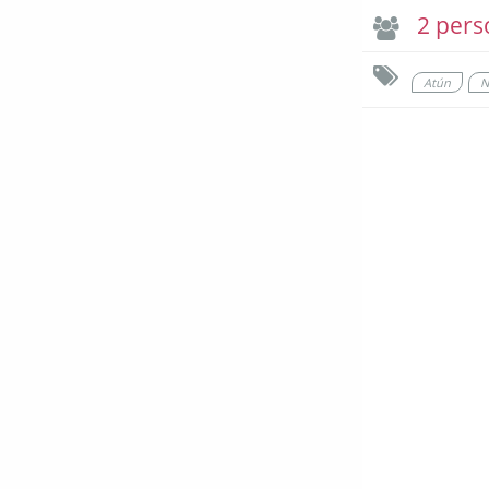
2 pers
Atún
N