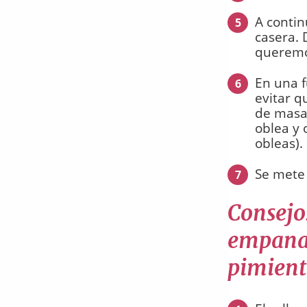
A contin
5
casera.
queremos
En una f
6
evitar q
de masa 
oblea y 
obleas).
Se mete 
7
Consejo
empanad
pimient