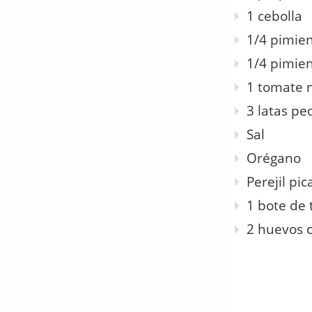
1 cebolla
1/4 pimien
1/4 pimie
1 tomate 
3 latas p
Sal
Orégano
Perejil pi
1 bote de 
2 huevos c