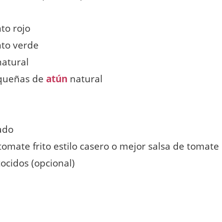
to rojo
nto verde
natural
equeñas de
atún
natural
cado
tomate frito estilo casero o mejor salsa de tomate
ocidos (opcional)