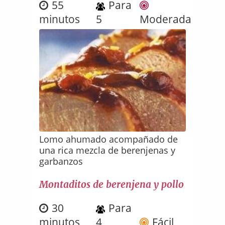
55
Para
minutos
5
Moderada
Lomo ahumado acompañado de
una rica mezcla de berenjenas y
garbanzos
Montaditos de berenjena y pollo
30
Para
minutos
4
Fácil