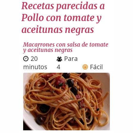
Recetas parecidas a
Pollo con tomate y
aceitunas negras
Macarrones con salsa de tomate
y aceitunas negras
20
Para
minutos
4
Fácil