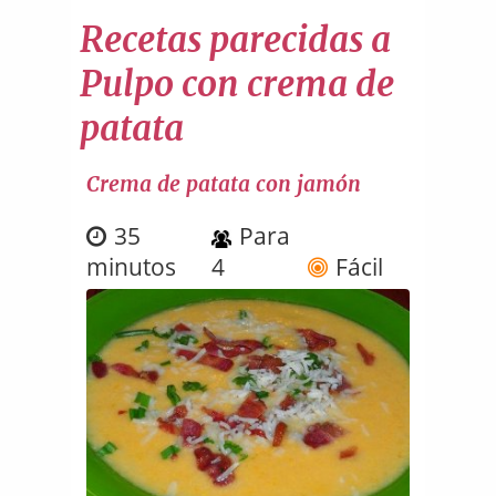
Recetas parecidas a
Pulpo con crema de
patata
Crema de patata con jamón
35
Para
minutos
4
Fácil