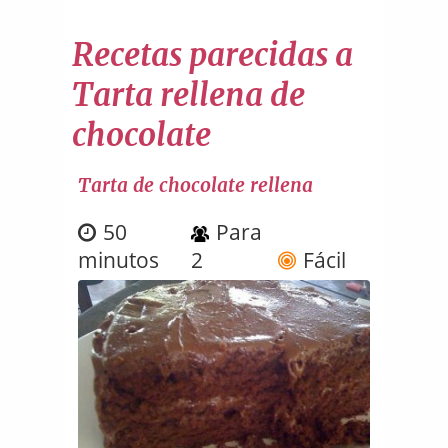
Recetas parecidas a
Tarta rellena de
chocolate
Tarta de chocolate rellena
50
Para
minutos
2
Fácil