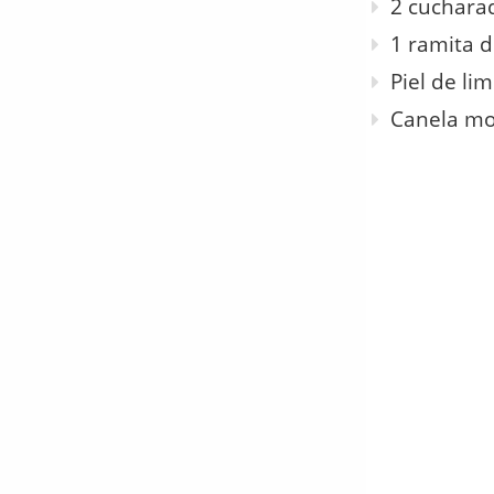
2 cuchara
1 ramita d
Piel de li
Canela mol