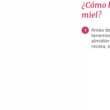
¿Cómo h
miel?
Antes de
1
tenemos 
almidón.
receta, 