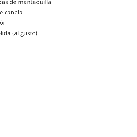
das de mantequilla
e canela
món
ida (al gusto)