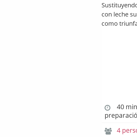
Sustituyendo
con leche su
como triunfa
40 min.
preparaci
4 pers