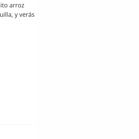
ito arroz
illa, y verás
s