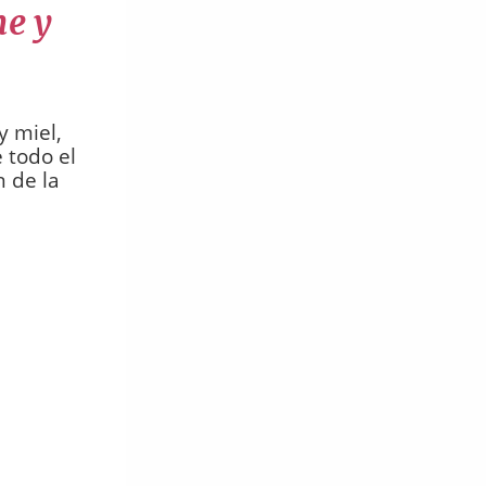
he y
y miel,
 todo el
n de la