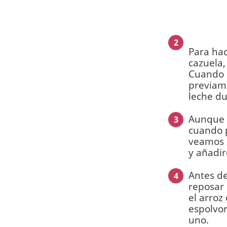
2
Para hac
cazuela,
Cuando l
previame
leche du
Aunque e
3
cuando 
veamos q
y añadir
Antes de
4
reposar 
el arroz
espolvor
uno.