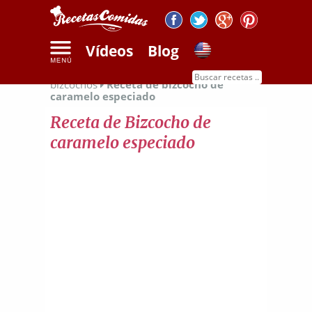
Vídeos
Blog
Inicio
Recetas de dulces
Recetas de
bizcochos
Receta de bizcocho de
caramelo especiado
Receta de Bizcocho de
caramelo especiado