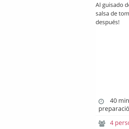
Al guisado d
salsa de toma
después!
40 min.
preparaci
4 pers