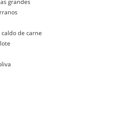
ias grandes
erranos
 caldo de carne
lote
oliva