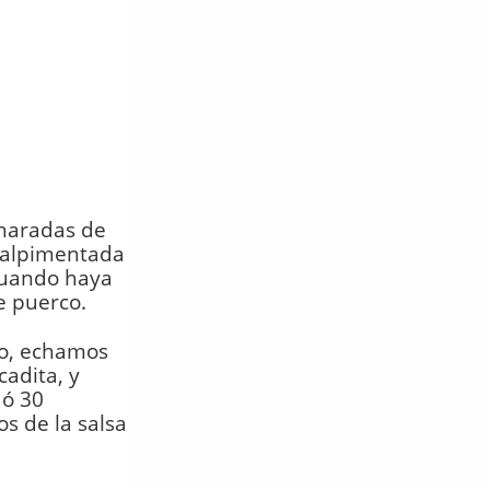
charadas de
 salpimentada
Cuando haya
e puerco.
do, echamos
cadita, y
 ó 30
os de la salsa