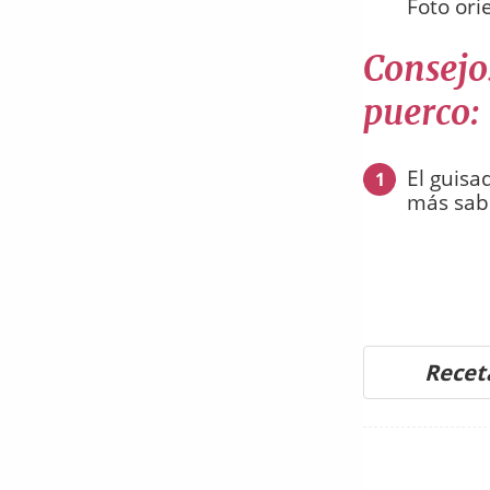
Foto ori
Consejo
puerco:
El guisa
1
más sabr
Recet