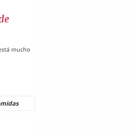
 de
 está mucho
omidas