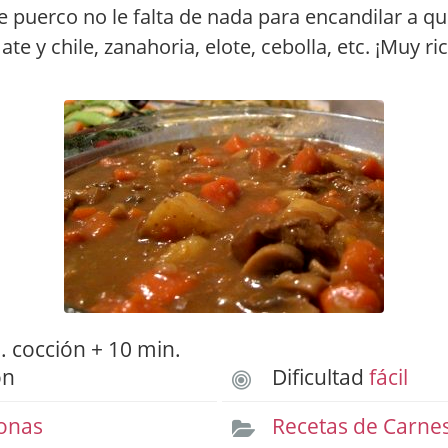
e puerco no le falta de nada para encandilar a q
te y chile, zanahoria, elote, cebolla, etc. ¡Muy ric
 cocción + 10 min.
ón
Dificultad
fácil
onas
Recetas de Carne