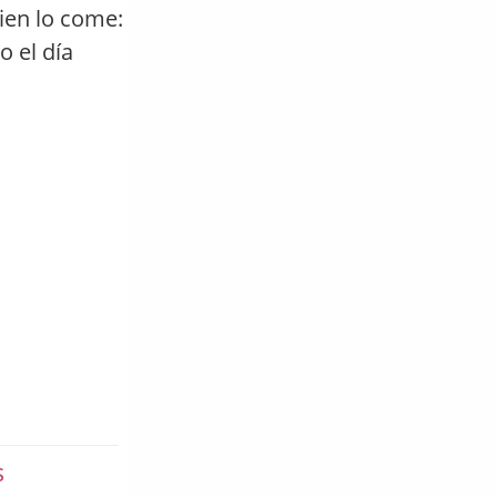
uien lo come:
o el día
s