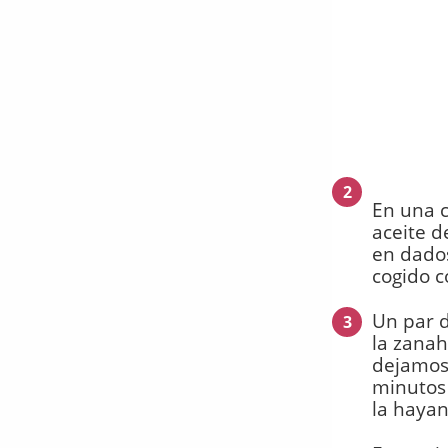
2
En una 
aceite d
en dados
cogido c
Un par d
3
la zanah
dejamos 
minutos 
la haya