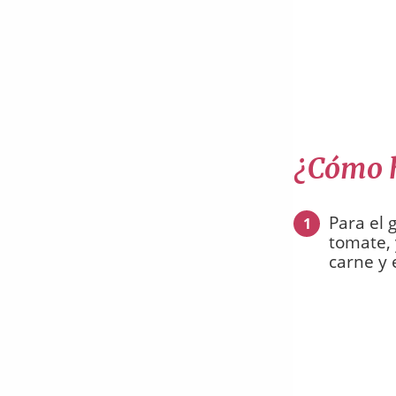
¿Cómo h
Para el 
1
tomate, 
carne y 