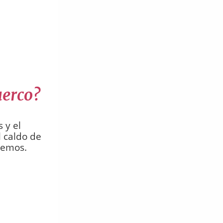
uerco?
 y el
l caldo de
remos.