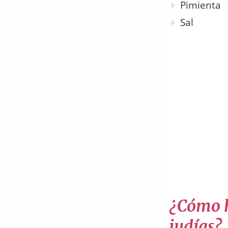
Pimienta
Sal
¿Cómo h
judías?