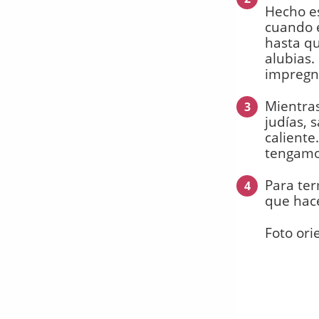
Hecho es
cuando e
hasta q
alubias.
impregne
Mientras
3
judías, 
caliente
tengamo
Para ter
4
que hace
Foto ori