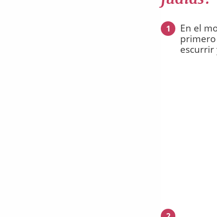
En el mo
1
primero 
escurrir
2