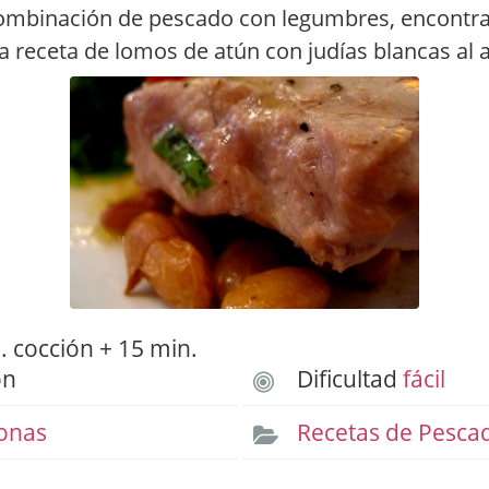
combinación de pescado con legumbres, encontr
a receta de lomos de atún con judías blancas al aj
 cocción + 15 min.
ón
Dificultad
fácil
onas
Recetas de Pesca