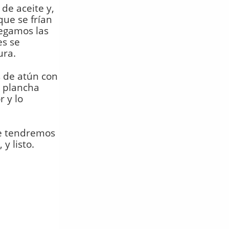
de aceite y,
que se frían
egamos las
es se
ura.
s de atún con
a plancha
 y lo
ue tendremos
y listo.