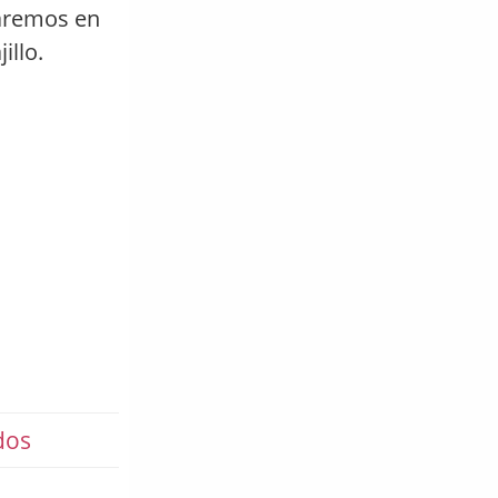
aremos en
illo.
dos