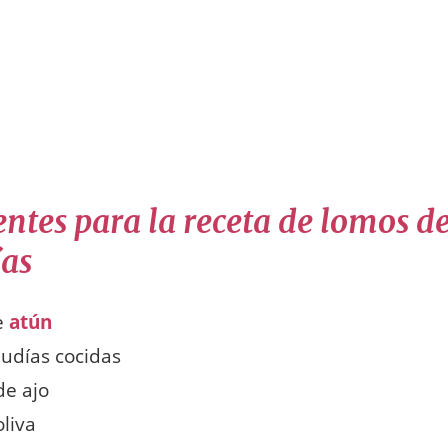
entes para la receta de lomos d
ías
e
atún
judías cocidas
de ajo
oliva