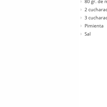
80 gr. de 
2 cuchara
3 cuchara
Pimienta
Sal