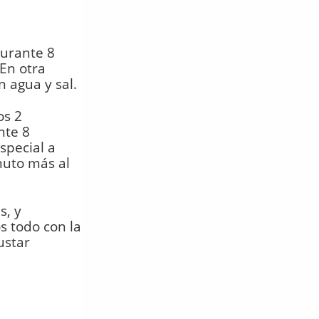
durante 8
 En otra
 agua y sal.
os 2
nte 8
special a
nuto más al
s, y
s todo con la
ustar