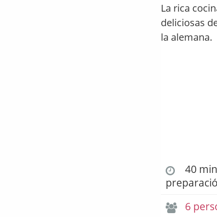
La rica coci
deliciosas d
la alemana.
40 min.
preparaci
6 pers