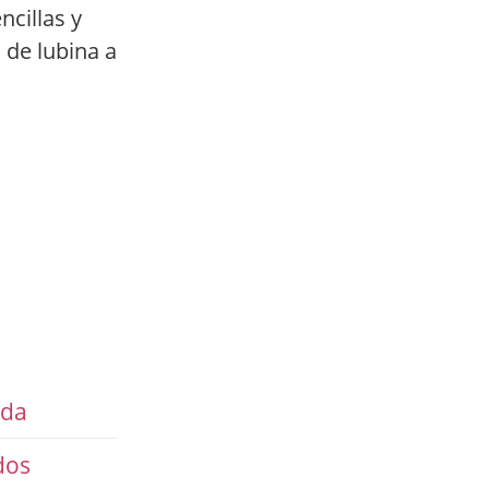
cillas y
 de lubina a
da
dos