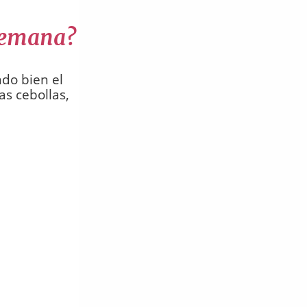
alemana?
ndo bien el
as cebollas,