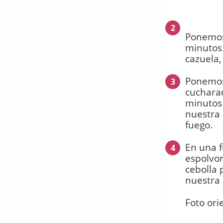
2
Ponemos 
minutos.
cazuela,
Ponemos 
3
cucharad
minutos
nuestra
fuego.
En una f
4
espolvor
cebolla 
nuestra 
Foto ori