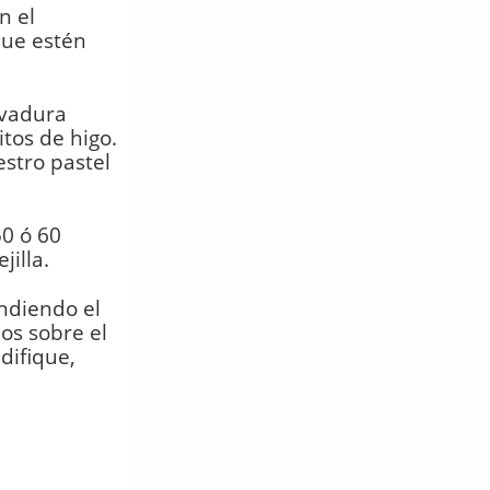
n el
que estén
evadura
itos de higo.
stro pastel
0 ó 60
jilla.
undiendo el
os sobre el
difique,