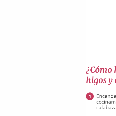
¿Cómo h
higos y
Encende
1
cocinam
calabaza