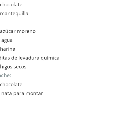
 chocolate
 mantequilla
e azúcar moreno
e agua
 harina
ditas de levadura química
 higos secos
ache:
 chocolate
e nata para montar