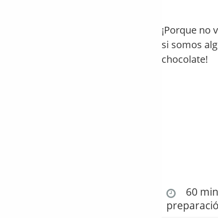
¡Porque no v
si somos alg
chocolate!
60 min.
preparaci