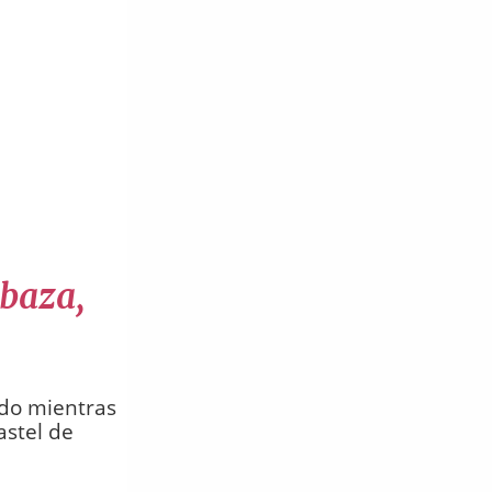
abaza,
ndo mientras
astel de