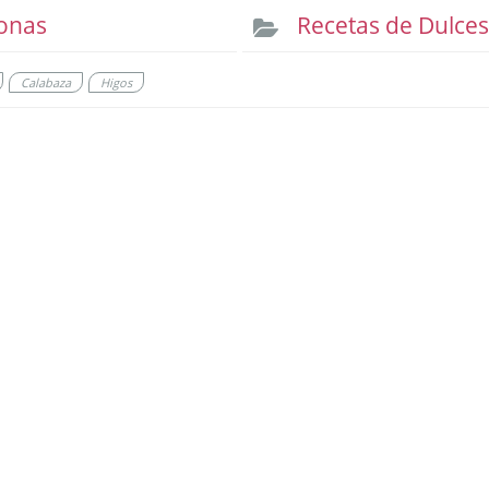
onas
Recetas de Dulce
Calabaza
Higos