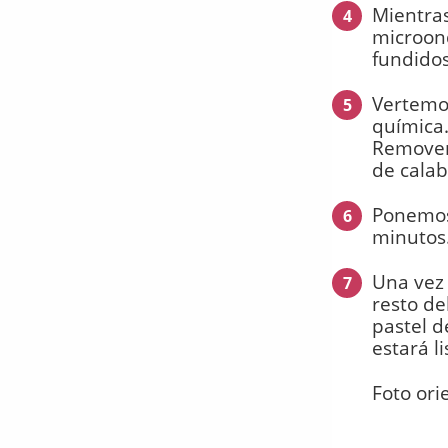
Mientras
4
microond
fundidos
Vertemos
5
química.
Removemo
de calab
Ponemos
6
minutos.
Una vez 
7
resto de
pastel d
estará li
Foto ori