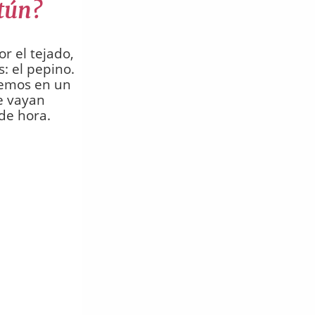
atún?
r el tejado,
: el pepino.
nemos en un
ue vayan
de hora.