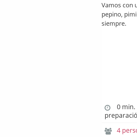
Vamos con un
pepino, pimi
siempre.
0 min. 
preparaci
4 pers