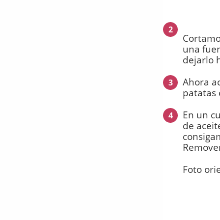
2
Cortamos
una fuen
dejarlo 
Ahora ac
3
patatas 
En un cu
4
de aceit
consigam
Removemo
Foto ori