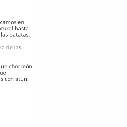
locamos en
tural hasta
las patatas.
ra de las
, un chorreón
que
s con atún.