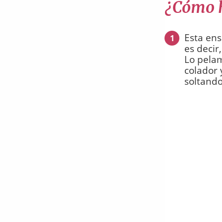
¿Cómo h
Esta ens
1
es decir
Lo pelam
colador 
soltando