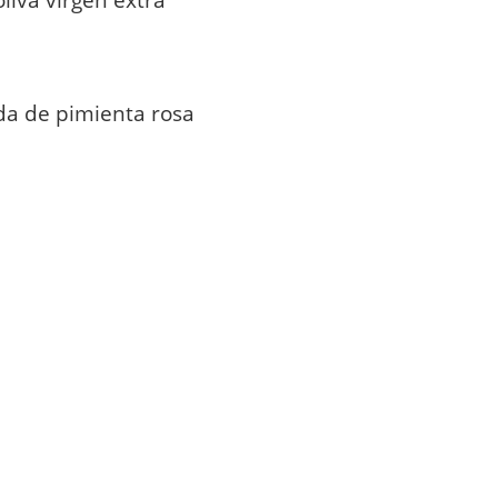
oliva virgen extra
da de pimienta rosa