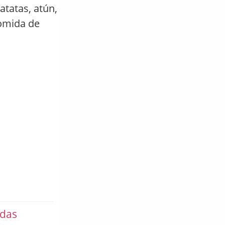
atatas, atún,
comida de
adas