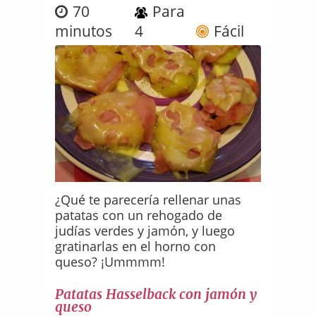
70
Para
minutos
4
Fácil
¿Qué te parecería rellenar unas
patatas con un rehogado de
judías verdes y jamón, y luego
gratinarlas en el horno con
queso? ¡Ummmm!
Patatas Hasselback con jamón y
queso