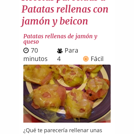
Patatas rellenas con
jamón y beicon
Patatas rellenas de jamón y
queso
70
Para
minutos
4
Fácil
¿Qué te parecería rellenar unas