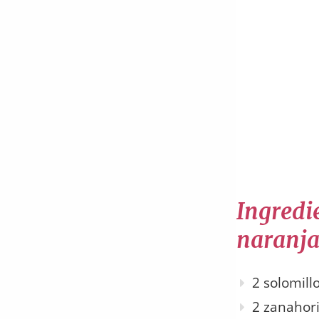
Ingredie
naranja
2 solomill
2 zanahor