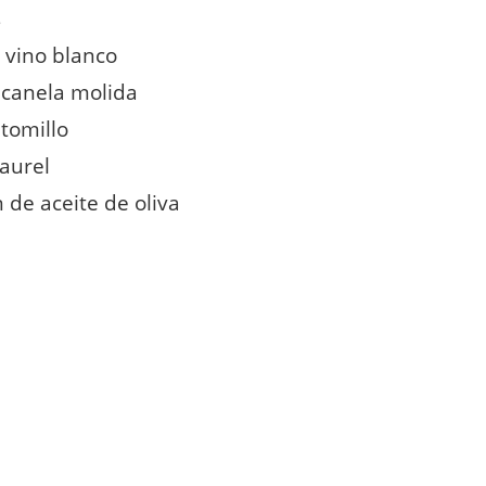
s
 vino blanco
 canela molida
 tomillo
laurel
 de aceite de oliva