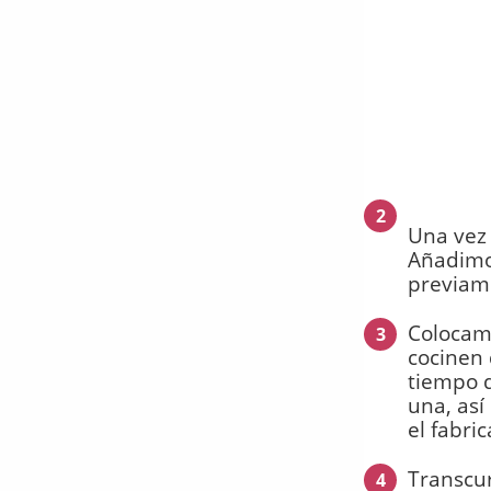
2
Una vez 
Añadimos
previame
Colocamo
3
cocinen 
tiempo d
una, así
el fabric
Transcur
4