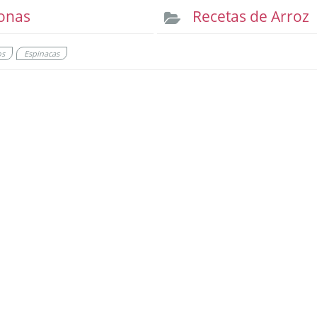
onas
Recetas de Arroz
os
Espinacas