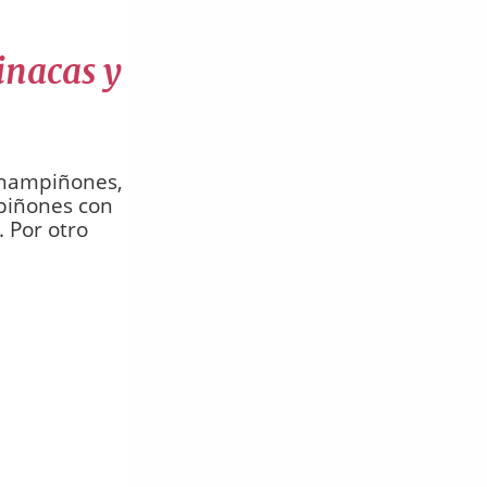
inacas y
 champiñones,
piñones con
. Por otro