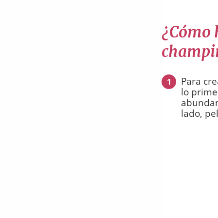
¿Cómo h
champi
Para cre
1
lo prim
abundant
lado, pe