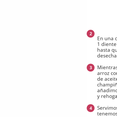
2
En una c
1 diente
hasta qu
desecham
Mientras
3
arroz c
de aceit
champiñ
añadimos
y rehog
Servimos
4
tenemos 