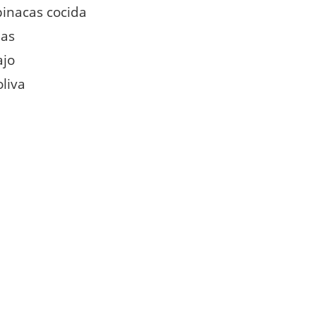
pinacas cocida
ias
ajo
oliva