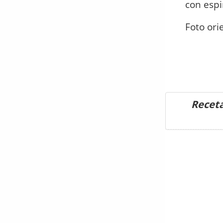
con esp
Foto ori
Receta