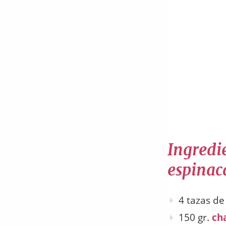
Ingredie
espinac
4 tazas de
150 gr.
ch