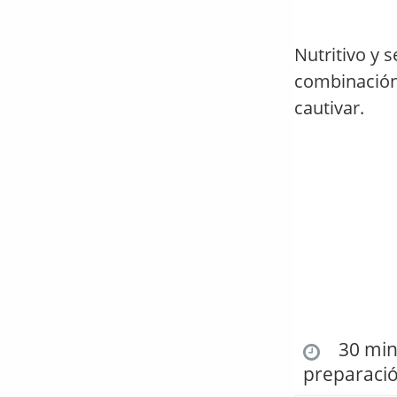
Nutritivo y 
combinación 
cautivar.
30 min.
preparaci