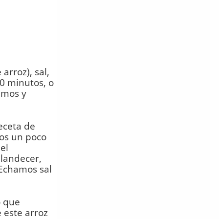
rroz), sal,
20 minutos, o
imos y
eceta de
os un poco
el
landecer,
 Echamos sal
o que
 este arroz