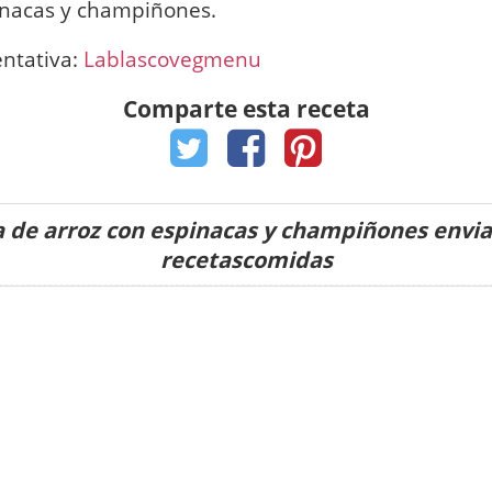
inacas y champiñones.
entativa:
Lablascovegmenu
Comparte esta receta
 de arroz con espinacas y champiñones envi
recetascomidas