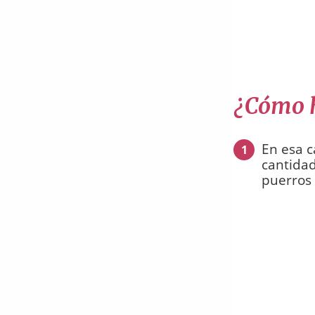
¿Cómo h
En esa c
1
cantidad
puerros 