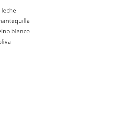
 leche
mantequilla
vino blanco
oliva