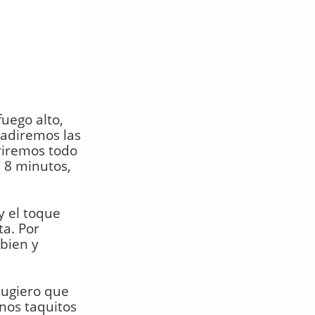
fuego alto,
ñadiremos las
riremos todo
 8 minutos,
y el toque
ta. Por
bien y
 sugiero que
nos taquitos