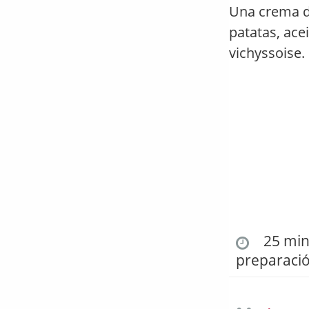
Una crema de
patatas, acei
vichyssoise.
25 min.
preparaci