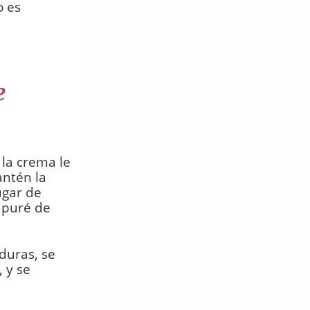
o es
e
 la crema le
antén la
ugar de
 puré de
duras, se
 y se