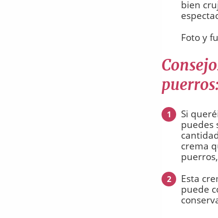
bien cru
espectac
Foto y f
Consejo
puerros
Si queré
1
puedes s
cantidad
crema q
puerros
Esta cre
2
puede co
conserva