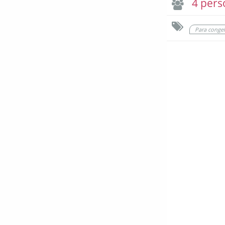
4 pers
Para congel