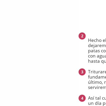
2
Hecho el
dejarem
patas c
con agua
hasta qu
Triturar
3
fundamen
último, 
servire
Así tal 
4
un día p