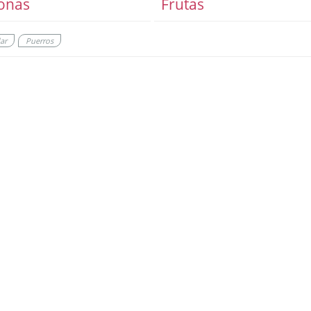
onas
Frutas
ar
Puerros